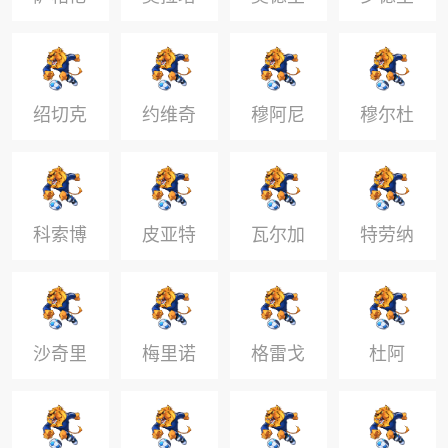
科
奇
绍切克
约维奇
穆阿尼
穆尔杜
科索博
皮亚特
瓦尔加
特劳纳
什
克
沙奇里
梅里诺
格雷戈
杜阿
里施