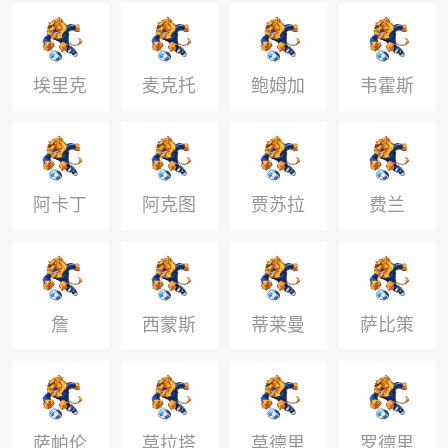
维奇
埃里克
麦克托
鲍姆加
韦霍斯
森
米奈
特纳
特
阿卡丁
阿克图
贾苏拉
费兰
尔科格
鲁
詹
西蒙斯
蒂莱曼
萨比策
斯
萨帕伦
莫拉塔
莫德里
罗德里