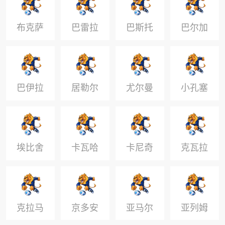
布克萨
巴雷拉
巴斯托
巴尔加
尼
斯
巴伊拉
居勒尔
尤尔曼
小孔塞
米
德
桑
埃比舍
卡瓦哈
卡尼奇
克瓦拉
尔
尔
尼克
茨赫利
亚
克拉马
京多安
亚马尔
亚列姆