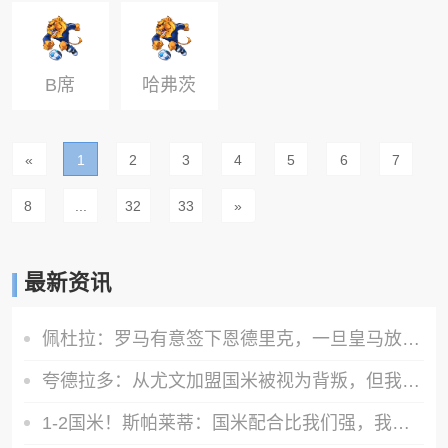
里奇
丘克
B席
哈弗茨
«
1
2
3
4
5
6
7
8
...
32
33
»
最新资讯
佩杜拉：罗马有意签下恩德里克，一旦皇马放行将直接加入争夺战
夸德拉多：从尤文加盟国米被视为背叛，但我失业必须寻找其他选择
1-2国米！斯帕莱蒂：国米配合比我们强，我们球员很棒 整体是关键