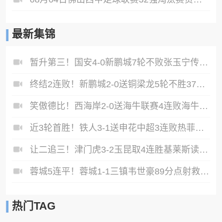
最新集锦
暂升第三！国安4-0新鹏城7轮不败张玉宁传射达万双响法比奥破门
终结2连败！新鹏城2-0送铜梁龙5轮不胜37岁姜至鹏破门韦斯利建功
笑傲德比！西海岸2-0送海牛联赛4连败海牛仍垫底西海岸升至第二
近3轮首胜！铁人3-1送申花中超3连败热菲尼奥双响邦本宜裕传射
让二追三！津门虎3-2玉昆取4连胜基莱斯读秒绝杀萨尔瓦多破门
蓉城5连平！蓉城1-1三镇韦世豪89分点射救主费利佩造点李昂破门
热门TAG