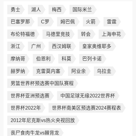
勇士
湖人
梅西
国际米兰
巴塞罗那
C罗
姆巴佩
火箭
雷霆
布伦特福德
马德里竞技
转会
上海申花
浙江
广州
西汉姆联
皇家奥维耶多
摩纳哥
伯恩利
科莫
巴列卡诺
赫罗纳
克雷莫内塞
阿业余
乌拉圭
男篮世界杯预选赛中国队赛程
世界杯亚洲预选赛
中国足球无缘2022世界杯
世界杯2022年
世界杯南美区预选赛2024赛程表
2012年尼克斯vs热火央视回放
丧尸食肉牛龙vs棘背龙