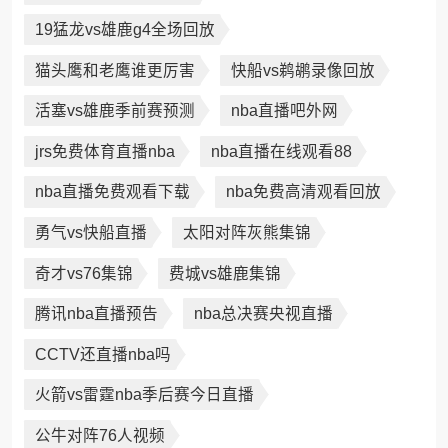
19猛龙vs雄鹿g4全场回放
猫头鹰和老鹰谁更厉害
快船vs鹈鹕录像回放
活塞vs雄鹿季前赛预测
nba直播吧外网
jrs免费体育直播nba
nba直播在线观看88
nba直播免费观看下载
nba免费高清观看回放
勇气vs快船直播
太阳对阵灰熊集锦
奇才vs76集锦
费城vs雄鹿集锦
腾讯nba直播预告
nba总决赛央视直播
CCTV还直播nba吗
火箭vs雷霆nba季后赛今日直播
公牛对阵76人视频