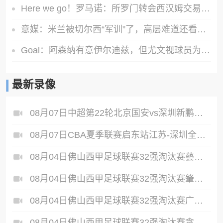
Here we go！罗马诺：所罗门转会西汉姆交易达成，总价达700万镑
意媒：米兰被切尔西“军训”了，高层难道还看不出阵容短板？
Goal：阿森纳有意伊尔迪兹，但尤文视球员为非卖品，除非天价购买
最新录像
08月07日中超第22轮北京国安vs深圳新鹏城全场录像
08月07日CBA夏季联赛启东站江苏-深圳全场录像
08月04日佛山西甲足球联赛32强淘汰赛藝品高國際VS湛江狂狼·粵辉能源全场录像
08月04日佛山西甲足球联赛32强淘汰赛肇庆恒骏成VS三七互娱全场录像
08月04日佛山西甲足球联赛32强淘汰赛广东西南建设VS香港圣徒全场录像
08月04日佛山西甲足球联赛32强淘汰赛贪玩游戏VS美的薪火全场录像