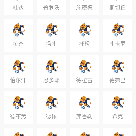
杜达
普罗沃
施密德
斯坦丘
德
拉齐
扬扎
托松
扎卡尼
恰尔汗
恩多耶
德拉古
德弗里
奥卢
斯
德布劳
德佩
弗鲁勒
希克
内