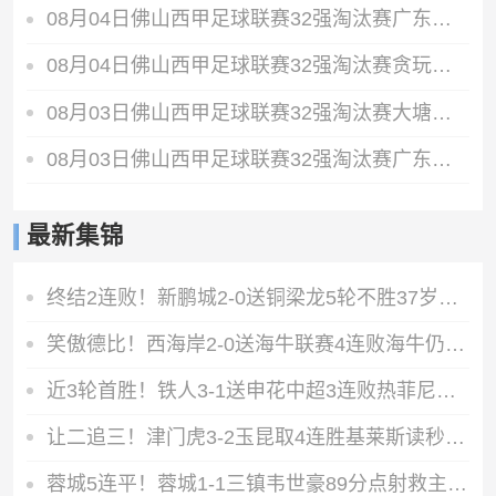
08月04日佛山西甲足球联赛32强淘汰赛广东西南建设VS香港圣徒全场录像
08月04日佛山西甲足球联赛32强淘汰赛贪玩游戏VS美的薪火全场录像
08月03日佛山西甲足球联赛32强淘汰赛大塘控股VS茂名市点都得全场录像
08月03日佛山西甲足球联赛32强淘汰赛广东客家青年VS广州英华思力U17全场录像
最新集锦
终结2连败！新鹏城2-0送铜梁龙5轮不胜37岁姜至鹏破门韦斯利建功
笑傲德比！西海岸2-0送海牛联赛4连败海牛仍垫底西海岸升至第二
近3轮首胜！铁人3-1送申花中超3连败热菲尼奥双响邦本宜裕传射
让二追三！津门虎3-2玉昆取4连胜基莱斯读秒绝杀萨尔瓦多破门
蓉城5连平！蓉城1-1三镇韦世豪89分点射救主费利佩造点李昂破门