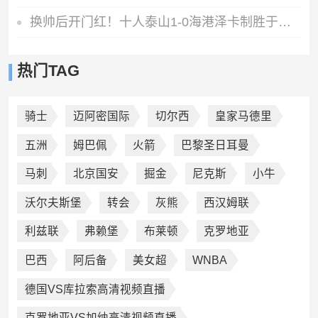
换帅后开门红！十人泰山1-0海港泽卡制胜于金永扑点海港三球被吹
热门TAG
骑士
迈阿密国际
切尔西
皇家马德里
五洲
姆巴佩
火箭
巴黎圣日耳曼
马刺
北京国安
掘金
尼克斯
小牛
沃尔夫斯堡
转会
灰熊
西汉姆联
利兹联
弗赖堡
布莱顿
克罗地亚
巴西
阿后备
美女超
WNBA
德国VS库拉索高清视频直播
克罗地亚VS加纳高清视频直播