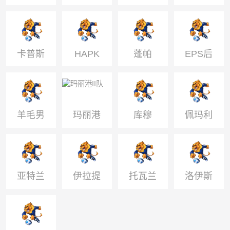
特库
卡普斯
HAPK
蓬帕
EPS后
备队
羊毛男
玛丽港
库穆
佩玛利
孩
II队
STPS
联
亚特兰
伊拉提
托瓦兰
洛伊斯
提斯B
斯
基