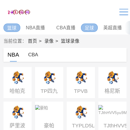
NBA直播
CBA直播
英超直播
篮球
足球
当前位置：
首页
录像
篮球录像
NBA
CBA
哈帕克
TP四九
TPVB
格尼斯
队
坦奥格
利
萨里波
豪帕
TYPLD5LcrusxFR96V8
TJthHVV5