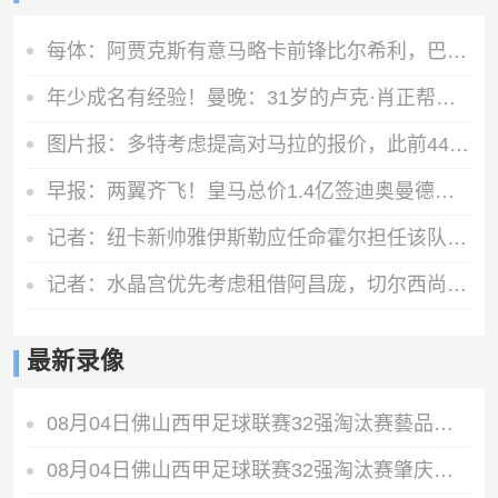
每体：阿贾克斯有意马略卡前锋比尔希利，巴萨拥有该球员回购权
年少成名有经验！曼晚：31岁的卢克·肖正帮助15岁的JJ适应一线队
图片报：多特考虑提高对马拉的报价，此前4400万欧报价遭拒
早报：两翼齐飞！皇马总价1.4亿签迪奥曼德，续约维尼修斯至2032
记者：纽卡新帅雅伊斯勒应任命霍尔担任该队队长
记者：水晶宫优先考虑租借阿昌庞，切尔西尚未决定球员未来
最新录像
08月04日佛山西甲足球联赛32强淘汰赛藝品高國際VS湛江狂狼·粵辉能源全场录像
08月04日佛山西甲足球联赛32强淘汰赛肇庆恒骏成VS三七互娱全场录像