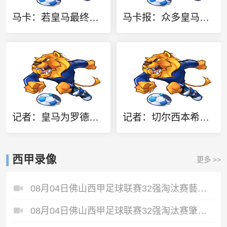
马卡：若皇马最终未能签下罗德里，弗洛伦蒂诺必须向外界解释
马卡报：众多皇马球迷社媒留言，呼吁俱乐部签下罗德里
记者：皇马为罗德里开出丰厚报价，球员深表感激但选择了其他邀约
记者：切尔西本希望更早敲定查瓦里亚，但对方一度要价4200万镑
西甲录像
更多 >>
08月04日佛山西甲足球联赛32强淘汰赛藝品高國際VS湛江狂狼·粵辉能源全场录像
08月04日佛山西甲足球联赛32强淘汰赛肇庆恒骏成VS三七互娱全场录像