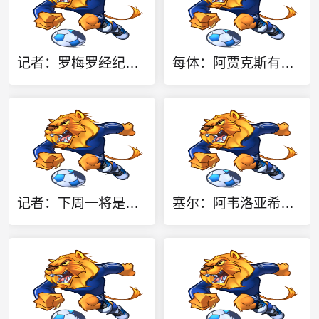
记者：罗梅罗经纪团队希望巴萨采取行动，但后者首选引进罗德里
每体：阿贾克斯有意马略卡前锋比尔希利，巴萨拥有该球员回购权
记者：下周一将是关于小蜘蛛未来走向关键一天，他将与西蒙尼会面
塞尔：阿韦洛亚希望引进皮塔奇，若报价满意皇马不排除放人的可能