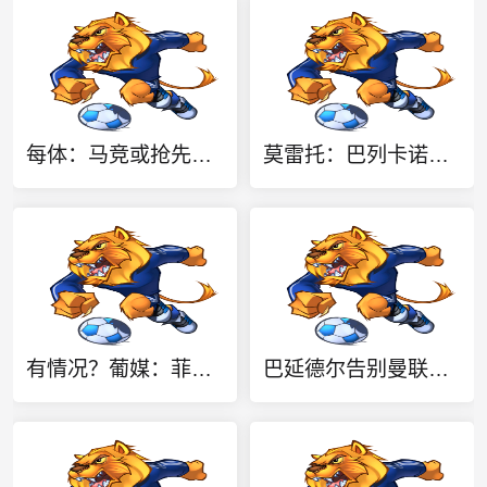
每体：马竞或抢先签下弗拉霍维奇，瑟洛特去留成关键变量
莫雷托：巴列卡诺后卫查瓦里亚即将加盟切尔西，很快就会官方宣布
有情况？葡媒：菲利克斯与前女友夜店相遇，交谈后社媒再次互关
巴延德尔告别曼联：会永远怀念老特拉福德，我的心与你们同在