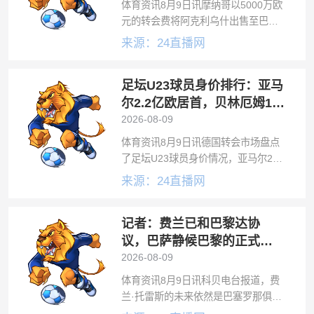
体育资讯8月9日讯摩纳哥以5000万欧
元的转会费将阿克利乌什出售至巴黎
圣日耳曼。在摩纳哥队史上，阿克利
来源：24直播网
乌什的转会费足以位居第7位，姆巴佩
以1.8亿欧居首。以下为摩纳哥队史出
足坛U23球员身价排行：亚马
售球员最贵排行榜：1、姆巴佩（
尔2.2亿欧居首，贝林厄姆1.6
亿欧次之
2026-08-09
体育资讯8月9日讯德国转会市场盘点
了足坛U23球员身价情况，亚马尔2.2
亿欧元高居榜首，贝林厄姆1.6亿欧元
来源：24直播网
次之。以下为德转足坛U23球员身价
排行：1、亚马尔（巴萨，19岁）：
记者：费兰已和巴黎达协
2.2亿欧元2、贝林厄姆（
议，巴萨静候巴黎的正式报
价
2026-08-09
体育资讯8月9日讯科贝电台报道，费
兰·托雷斯的未来依然是巴塞罗那俱乐
部悬而未决的重要议题。尽管这位前