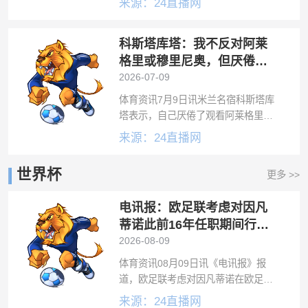
来源：24直播网
着耐克将从2027-28赛季起接管欧冠
赞助权，这大概率将成为阿迪达斯为
科斯塔库塔：我不反对阿莱
欧冠赛事打造
格里或穆里尼奥，但厌倦观
看他们的比赛
2026-07-09
体育资讯7月9日讯米兰名宿科斯塔库
塔表示，自己厌倦了观看阿莱格里或
穆里尼奥执教球队的比赛。阿莱格里
来源：24直播网
在上赛季结束后从米兰下课，目前已
经出任那不勒斯主帅。科斯塔库塔首
世界杯
更多 >>
先表示：“那不勒斯阵容稳定，但我并
不认为
电讯报：欧足联考虑对因凡
蒂诺此前16年任职期间行为
展开调查
2026-08-09
体育资讯08月09日讯《电讯报》报
道，欧足联考虑对因凡蒂诺在欧足联
任职16年期间的行为展开调查，此前
来源：24直播网