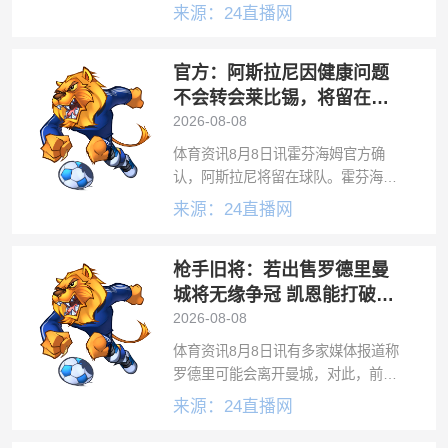
方更新社媒动态，晒出维拉主帅埃梅
来源：24直播网
里与拜仁主帅孔帕尼见面寒暄的视
频，埃梅里向孔帕尼表达钦佩之情，
官方：阿斯拉尼因健康问题
并赠送了礼物。
不会转会莱比锡，将留在霍
芬海姆
2026-08-08
体育资讯8月8日讯霍芬海姆官方确
认，阿斯拉尼将留在球队。霍芬海姆
发布公告，确认24岁前锋阿斯拉尼不
来源：24直播网
会转会，而是继续为霍芬海姆效力。
此前霍芬海姆与莱比锡商谈并敲定了
枪手旧将：若出售罗德里曼
阿斯拉尼的转会交易，但球员接受体
检后，莱
城将无缘争冠 凯恩能打破梅
西进球纪录
2026-08-08
体育资讯8月8日讯有多家媒体报道称
罗德里可能会离开曼城，对此，前阿
森纳中场林帕谈到了自己的看法。林
来源：24直播网
帕说：“如果曼城卖掉罗德里，那无异
于自毁长城，因为他是不可替代的。