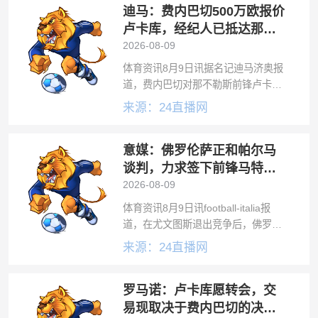
迪马：费内巴切500万欧报价
说都是一个惊喜。希望他们能够继续
保
卢卡库，经纪人已抵达那不
勒斯集训营
2026-08-09
体育资讯8月9日讯据名记迪马济奥报
道，费内巴切对那不勒斯前锋卢卡库
报价500万欧元。卢卡库的经纪人费
来源：24直播网
德里科·帕斯托雷洛已抵达那不勒斯的
集训营，这释放出了希望在未来几天
意媒：佛罗伦萨正和帕尔马
内达成协议的信号。
谈判，力求签下前锋马特奥·
佩莱格里诺
2026-08-09
体育资讯8月9日讯football-italia报
道，在尤文图斯退出竞争后，佛罗伦
萨正准备向帕尔马施压，力求签下身
来源：24直播网
价3000万欧元的前锋马特奥·佩莱格里
诺，将其作为罗伯托·皮科利的替代
罗马诺：卢卡库愿转会，交
者。今夏，这位阿根
易现取决于费内巴切的决