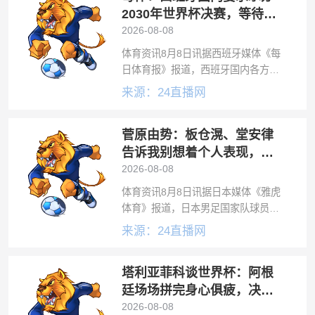
了兑现的
2030年世界杯决赛，等待国
际足联会议
2026-08-08
体育资讯8月8日讯据西班牙媒体《每
日体育报》报道，西班牙国内各方要
求承办2030年世界杯决赛。围绕2030
来源：24直播网
世界杯决赛举办地竞争的压力正不断
增大，在多方推动下，这已至少演变
菅原由势：板仓滉、堂安律
成一场
告诉我别想着个人表现，要
为球队奔跑
2026-08-08
体育资讯8月8日讯据日本媒体《雅虎
体育》报道，日本男足国家队球员菅
原由势在节目中回忆了自己参加美加
来源：24直播网
墨世界杯的经历，并重点提到了板仓
滉、堂安律对自己的帮助。日本队在
塔利亚菲科谈世界杯：阿根
小组赛首轮迎战劲敌荷兰队，菅原由
势在下半
廷场场拼完身心俱疲，决赛
场地状况很差
2026-08-08