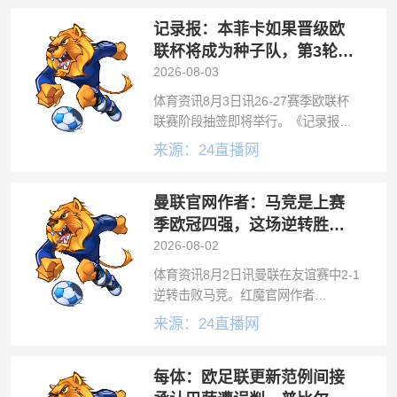
牌和红牌63.01原则上，被裁判罚令出
记录报：本菲卡如果晋级欧
场的球员或球队官员将被自动停
联杯将成为种子队，第3轮资
格赛对哈茨
2026-08-03
体育资讯8月3日讯26-27赛季欧联杯
联赛阶段抽签即将举行。《记录报》
分析了本菲卡如果晋级，可能抽到的
来源：24直播网
对手。本菲卡将在第三轮资格赛对阵
苏格兰球队哈茨。作为欧联杯资格赛
曼联官网作者：马竞是上赛
中系数最高的俱乐部，本菲卡如果晋
级将
季欧冠四强，这场逆转胜利
价值很高
2026-08-02
体育资讯8月2日讯曼联在友谊赛中2-1
逆转击败马竞。红魔官网作者
MikeyPartington撰文表示，这场胜利
来源：24直播网
代表曼联向着新赛季备战目标再度迈
出坚实一步。这场曼联季前第三场热
每体：欧足联更新范例间接
身赛。姆伯莫下半场独中两元