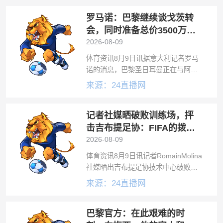
知道巴黎有多强。“我们的体能状况有
罗马诺：巴黎继续谈戈茨转
所提升，也很高兴一些球员回到了球
会，同时准备总价3500万欧
求购铃木彩艳
2026-08-09
体育资讯8月9日讯据意大利记者罗马
诺的消息，巴黎圣日耳曼正在与阿贾
克斯商谈戈茨的转会，球员希望加盟
来源：24直播网
巴黎。这笔交易中存在一些中间人，
巴黎每天都在与这些中间人保持沟
记者社媒晒破败训练场，抨
通，希望促成戈茨的转会，他们是球
员下家的最
击吉布提足协：FIFA的拨款
去哪里了？
2026-08-09
体育资讯8月9日讯记者RomainMolina
社媒晒出吉布提足协技术中心破败的
照片，抨击吉布提足协。
来源：24直播网
RomainMolina社媒晒出破败的训练场
照片，并写道：“这就是吉布提足协技
巴黎官方：在此艰难的时
术中心的现状，这绝非儿戏