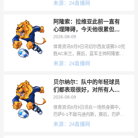
个环境，美国职业足球大联盟
来源：24直播网
（MLS）的球队正在强势追求这位西
班牙老将。亚特兰大联队原本将卢卡
阿隆索：拉维亚此前一直有
库列入引援计划，但这名比利时前锋
更倾向于去土
心理障碍，今天他很累但发
自内心地开心
2026-08-09
体育资讯8月9日讯切尔西友谊赛3-0完
胜AC米兰，赛后，蓝军主帅阿隆索出
席新闻发布会。上一次拉维亚踢满整
来源：24直播网
场比赛，还要追溯至2024年8月的季
前赛阿隆索：“我真心为他高兴，他此
贝尔纳尔：队中的年轻球员
前心里一直有道坎、存在心理障
们都表现很好，对所有人来
说都是个惊喜
2026-08-09
体育资讯8月9日讯在一场热身赛中，
巴萨0-1不敌乌迪内斯，赛后，巴萨中
场贝尔纳尔接受了媒体的采访。贝尔
来源：24直播网
纳尔称赞了巴萨的年轻球员：“我们看
到他们的表现非常好，这对所有人来