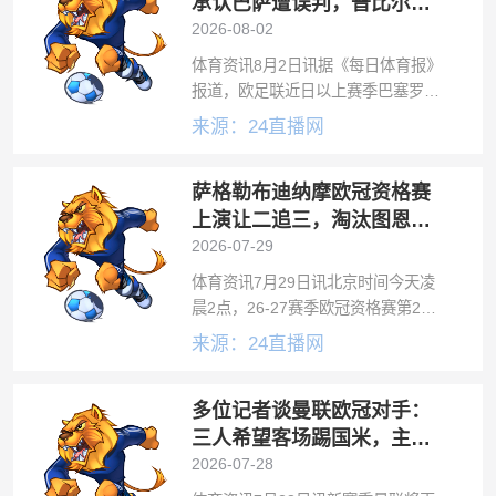
承认巴萨遭误判，普比尔手
球应处极刑
2026-08-02
体育资讯8月2日讯据《每日体育报》
报道，欧足联近日以上赛季巴塞罗那
对阵马德里竞技的欧冠1/4决赛首回合
来源：24直播网
的争议判罚为例，对比赛中马竞后卫
普比尔的禁区内手球作出了说明，认
萨格勒布迪纳摩欧冠资格赛
定确实应当判给巴萨一个点球，这也
间接
上演让二追三，淘汰图恩晋
级下一轮
2026-07-29
体育资讯7月29日讯北京时间今天凌
晨2点，26-27赛季欧冠资格赛第2轮
次回合，萨格勒布迪纳摩上演让二追
来源：24直播网
三，3-2击败瑞士球队图恩，两回合总
比分4-3晋级下一轮。双方在第2轮首
多位记者谈曼联欧冠对手：
回合1-1战平，次回合上半
三人希望客场踢国米，主场
皇马或巴黎等
2026-07-28