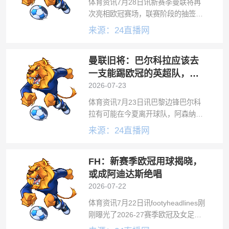
体育资讯7月28日讯新赛季曼联将再
次亮相欧冠赛场，联赛阶段的抽签仪
式将于8月27日在欧足联总部举行。
来源：24直播网
几位记者在曼联官网发表文章，分析
了红魔的欧冠征程。在联赛阶段，我
曼联旧将：巴尔科拉应该去
们总共将与八支球队交锋（四个主
场，四个
一支能踢欧冠的英超队，他
已经证明自己
2026-07-23
体育资讯7月23日讯巴黎边锋巴尔科
拉有可能在今夏离开球队，阿森纳、
利物浦等英超豪门都被媒体提及。曼
来源：24直播网
联旧将西尔维斯特在谈到巴尔科拉时
表示：“对于巴尔科拉来说，加盟任何
FH：新赛季欧冠用球揭晓，
一支能踢欧冠的英超俱乐部都是很好
的选择
或成阿迪达斯绝唱
2026-07-22
体育资讯7月22日讯footyheadlines刚
刚曝光了2026-27赛季欧冠及女足欧
冠官方比赛用球。值得注意的是，随