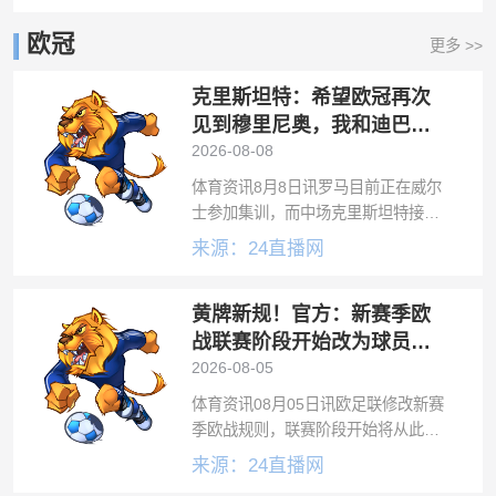
给米兰上了一课。这场对阵切尔西的
热身赛，本是阿莫林敲定最终大名单
欧冠
更多 >>
前最后的考察机会。葡萄牙教头在昨
克里斯坦特：希望欧冠再次
见到穆里尼奥，我和迪巴拉
的争执已结束
2026-08-08
体育资讯8月8日讯罗马目前正在威尔
士参加集训，而中场克里斯坦特接受
了天空体育的采访。佩莱格里尼和罗
来源：24直播网
马的合同在6月底已经到期，近期有报
道称，罗马即将和佩莱格里尼续约一
黄牌新规！官方：新赛季欧
年我们这几天有过联系，我们都迫不
及待希
战联赛阶段开始改为球员累
计4黄停赛
2026-08-05
体育资讯08月05日讯欧足联修改新赛
季欧战规则，联赛阶段开始将从此前
的累计3黄停赛，改为累计4张黄牌停
来源：24直播网
赛。【欧洲足联纪律条例】第63条黄