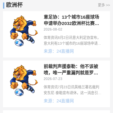
变的气候以及长时间的户外暴晒。夏
欧洲杯
更多 >>
季密集的行程往往会打乱最稳固的护
肤习惯
意足协：13个城市16座球场
申请举办2032欧洲杯比赛，
10月1日确定
2026-08-02
体育资讯8月2日讯意大利足协宣布，
意大利有13个城市的16座球场申请举
办2032年欧洲杯的比赛。意大利和土
来源：24直播网
耳其两国联合主办2032年欧洲杯，两
国分别有5座球场举办欧洲杯比赛。在
前裁判声援泰勒：他不该被
10月1日之前，意大利和土
喷，唯一严重漏判就是罗梅
罗拉库库头发
2026-07-23
体育资讯7月23日讯英格兰著名裁判
安东尼·泰勒宣布退休，这一消息引发
了诸多嘲讽。前英超裁判格雷厄姆·斯
来源：24直播网
科特撰文，为泰勒进行声援。安东尼·
泰勒退役后遭遇的嘲讽，折射出部分