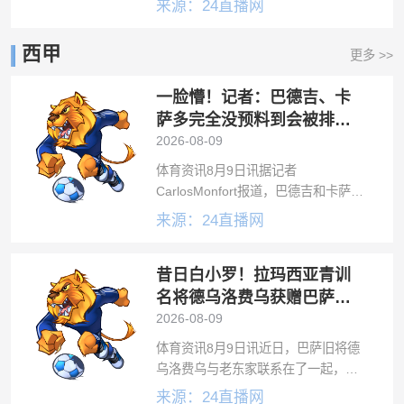
来源：24直播网
锋仍在休假，但随着巴黎圣日耳曼为
签下他采取最新行动，相关事宜似乎
西甲
更多 >>
正逐渐明朗。据记者维克托·纳瓦罗透
露，
一脸懵！记者：巴德吉、卡
萨多完全没预料到会被排除
出季前赛名单
2026-08-09
体育资讯8月9日讯据记者
CarlosMonfort报道，巴德吉和卡萨多
事前完全不知道弗里克会将他们排除
来源：24直播网
在大名单外并留在巴塞罗那，这一决
定是在前往机场前最后一刻突然通知
昔日白小罗！拉玛西亚青训
的。虽然他们清楚自己不会留在队
中，但
名将德乌洛费乌获赠巴萨球
衣
2026-08-09
体育资讯8月9日讯近日，巴萨旧将德
乌洛费乌与老东家联系在了一起，他
获赠了一件巴萨球衣。代表巴萨俱乐
来源：24直播网