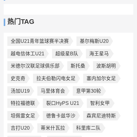
热门TAG
全国U21青年篮球赛半决赛
基尔梅斯U20
越电信体工U21
超级星B队
海王星马
米德尔汉联足球俱乐部
斯托桑
波斯胡明
史克奇
拉夫伯勒闪电女足
塞内加尔女足
汤加U19
马里体育会
意甲第30轮
特拉福德联
裂口HyPS U21
智利女甲
坦佩雷女足
德鲁卡兹华沙
森宾尼迪特斯
吉打U20
蒂米什瓦拉
科里库二队