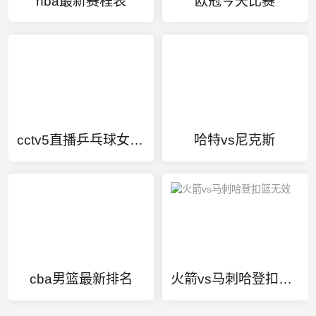
nba最新赛程表
欧冠今天比赛
cctv5直播乒乓球女单决赛
哈特vs尼克斯
cba男篮最新排名
火箭vs马刺哈登扣篮无效