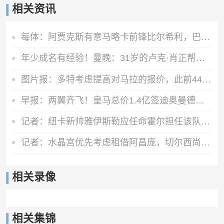
相关资讯
每体：阿贾克斯有意马略卡前锋比尔希利，巴萨拥有该球员回购权
年少成名有经验！曼晚：31岁的卢克·肖正帮助15岁的JJ适应一线队
图片报：多特考虑提高对马拉的报价，此前4400万欧报价遭拒
早报：两翼齐飞！皇马总价1.4亿签迪奥曼德，续约维尼修斯至2032
记者：纽卡新帅雅伊斯勒应任命霍尔担任该队队长
记者：水晶宫优先考虑租借阿昌庞，切尔西尚未决定球员未来
相关录像
相关集锦