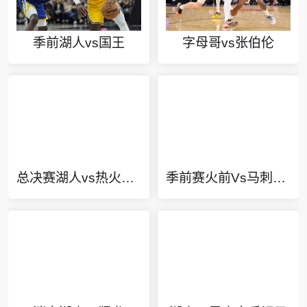
季前湖人vs国王
字母哥vs张伯伦
总决赛湖人vs热火技术统计
季前赛火前Vs马刺录像回放