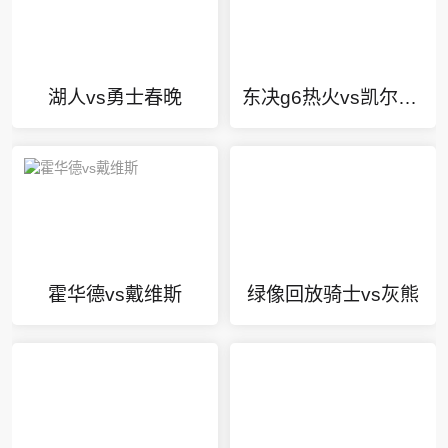
湖人vs勇士春晚
东决g6热火vs凯尔特人
霍华德vs戴维斯
绿像回放骑士vs灰熊