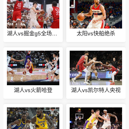
湖人vs掘金g5全场录像
太阳vs快船绝杀
湖人vs火箭哈登
湖人vs凯尔特人央视