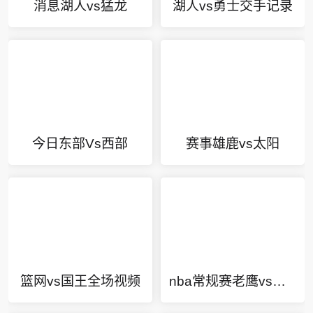
消息湖人vs猛龙
湖人vs勇士交手记录
今日东部Vs西部
赛事雄鹿vs太阳
篮网vs国王全场视频
nba常规赛老鹰vs热火视频