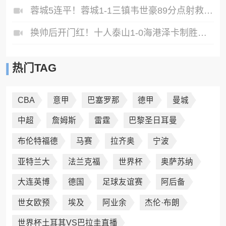
蓉城5连平！蓉城1-1三镇韦世豪89分点射救主费利佩造点李昂破门
换帅后开门红！十人泰山1-0海港泽卡制胜于金永扑点海港三球被吹
热门TAG
CBA
意甲
巴塞罗那
德甲
曼城
中超
詹姆斯
雷霆
巴黎圣日耳曼
布伦特福德
马赛
拉齐奥
宁波
亚特兰大
法兰克福
世界杯
奥萨苏纳
大连英博
德国
足球友谊赛
阿后备
世女欧预
埃及
阿业余
杰伦·布朗
世界杯土耳其VS巴拉圭直播