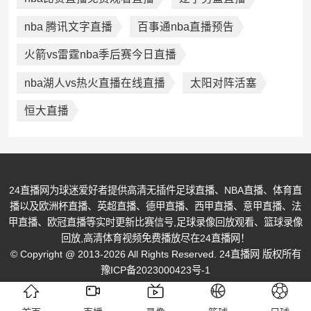
nba 腾讯文字直播
百事通nba直播预告
火箭vs雷霆nba季后赛今日直播
nba湖人vs热火直播在线直播
太阳对阵活塞
恒大直播
24直播网为球迷爱好者提供高清无插件足球直播、NBA直播、体育直
播以及欧洲杯直播、英超直播、德甲直播、西甲直播、意甲直播、法
甲直播、欧冠直播等实时更新比赛信号,足球录像回放观看、篮球录像
回放,高清体育视频免费播放尽在24直播网！
© Copyright @ 2013-2026 All Rights Reserved. 24直播网 版权所有
豫ICP备2023000423号-1