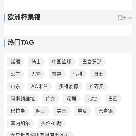
欧洲杯集锦
更多 >>
热门TAG
话题
骑士
中国篮球
巴塞罗那
公牛
火箭
雷霆
马刺
国王
山东
AC米兰
多特蒙德
拉齐奥
阿斯顿维拉
广东
深圳
北控
巴西
巴拉圭
阿乙
美国
埃及
巴青锦
塞内加尔
杰伦·布朗
女足世界杯比赛时间表2021