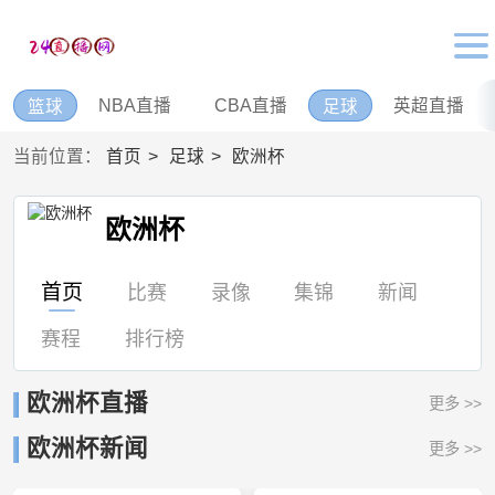
NBA直播
CBA直播
英超直播
篮球
足球
当前位置：
首页
足球
欧洲杯
欧洲杯
首页
比赛
录像
集锦
新闻
赛程
排行榜
欧洲杯直播
更多 >>
欧洲杯新闻
更多 >>