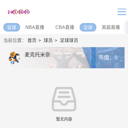
NBA直播
CBA直播
英超直播
篮球
足球
当前位置：
首页
球员
足球球员
麦克托米奈
市值：0
暂无内容