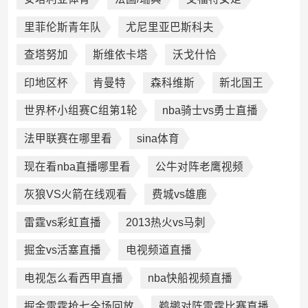
里菲伦斯青年队
尤尼里亚巴斯科夫
查塔努加
斯维依卡塔
沃戈什恰
印地区杯
肯曼特
森科维斯
新北国王
世界杯小组赛C组第1轮
nba骑士vs勇士直播
法甲联赛在哪里看
sina体育
现在看nba直播哪里看
公牛对阵老鹰视频
灰狼VS火箭在线观看
费城vs雄鹿
雷霆vs彩虹直播
2013热火vs马刺
掘金vs活塞直播
电视频道直播
电视怎么看西甲直播
nba快船视频直播
掘金雷霆抢七全场回放
鹈鹕对阵雷霆比赛直播