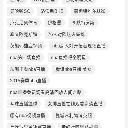
曼哈顿SC
洛沃斯BKB
赫斯特维尔U20
卢克尼奥体育
伊格曼
亨默特罗斯
塞文欧克斯镇
76人对阵热火集锦
灰熊vs雄鹿视频
nba湖人对开拓者现场直播
nba第四场直播
nba直播吧全明星
从哪里看nba直播
腾讯nba直播 美女
2015赛季nba直播
nba直播免费观看高清回放人间之路
斗球直播篮球
女排直播在线观看高清直播
哪有nba视频直播
曼城vs利物浦英超
乒乓球男单决赛直播
黄蜂对阵黑熊视频