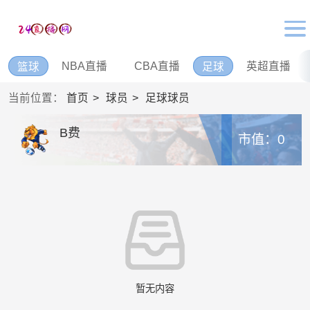
NBA直播
CBA直播
英超直播
篮球
足球
当前位置：
首页
球员
足球球员
B费
市值：0
暂无内容