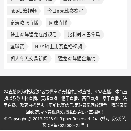
nba扣篮视频
今日nba比赛赛程
高清欧冠直播
网球直播
骑士对阵猛龙在线观看
比利时vs巴拿马
篮球赛
NBA骑士比赛直播视频
湖人今天交易新闻
猛龙对阵掘金集锦
24直播网为球迷爱好者提供高清无插件足球直播、NBA直播、体育直
播以及欧洲杯直播、英超直播、德甲直播、西甲直播、意甲直播、法
甲直播、欧冠直播等实时更新比赛信号,足球录像回放观看、篮球录像
回放,高清体育视频免费播放尽在24直播网！
© Copyright @ 2013-2026 All Rights Reserved. 24直播网 版权所有
豫ICP备2023000423号-1