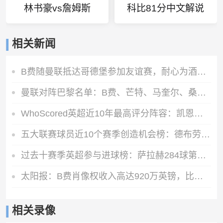
林书豪vs詹姆斯
科比81分中文解说
相关新闻
B费随曼联抵达哥德堡参加友谊赛，耐心为酒店外球迷签名+合影
曼联对阵巴黎名单：B费、芒特、马奎尔、桑托斯、蒂莱曼斯在列
WhoScored英超近10年最高评分阵容：凯恩、德布劳内、B费在列
五大联赛球员近10个赛季创造机会榜：德布劳内798次第一 B费第二
过去十赛季英超参与进球榜：萨拉赫284球第一 凯恩第二孙兴慜第三
太阳报：B费肖像权收入高达920万英镑，比一年前增长了110万英镑
相关录像