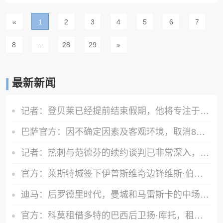
历山大965、拉梅洛·鲍尔956、东契
奇957、特雷
«
1
2
3
4
5
6
7
8
...
28
29
»
最新新闻
记者：登贝莱已经提前结束假期，他将专注于训练恢复和欧洲超级杯
巴萨官方：因不确定因素及客观环境，取消8月15日的友谊赛
记者：热刺与范德芬的续约谈判已非常深入，德泽尔比发挥关键作用
官方：莱斯特城签下伊普斯维奇边锋维斯·伯恩斯，签约3年
迪马：后罗德里时代，曼城和马雷斯卡的中场梦想人选已确定为恩佐
官方：科莫租借多特的巴西后卫扬·库托，租期一个赛季