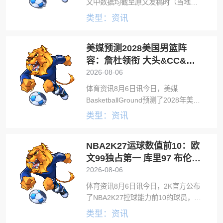
文中数据均截至原文发稿时（当地时
间8月5日），所涉及日期和时间均为
类型：资讯
当地时间。文中观点与译者及平台无
关。随着大牌球星悉数签约，以及绝
美媒预测2028美国男篮阵
大多数重磅运作相继落地，NBA休赛
期已
容：詹杜领衔 大头&CC&哈
利在列 内线热巴
2026-08-06
体育资讯8月6日讯今日，美媒
BasketballGround预测了2028年美国
男篮征战洛杉矶奥运会的阵容。后
类型：资讯
卫：布伦森、坎宁安、哈利伯顿、布
克、爱德华兹侧翼：詹姆斯、杜兰
NBA2K27运球数值前10：欧
特、塔图姆、弗拉格内线：阿德巴
文99独占第一 库里97 布伦森
&SGA96
2026-08-06
体育资讯8月6日讯今日，2K官方公布
了NBA2K27控球能力前10的球员，欧
文以99分独占榜首。具体如下：1、
类型：资讯
欧文992、库里973、布伦森964、亚