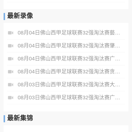
最新录像
08月04日佛山西甲足球联赛32强淘汰赛藝品高國際VS湛江狂狼·粵辉能源全场录像
08月04日佛山西甲足球联赛32强淘汰赛肇庆恒骏成VS三七互娱全场录像
08月04日佛山西甲足球联赛32强淘汰赛广东西南建设VS香港圣徒全场录像
08月04日佛山西甲足球联赛32强淘汰赛贪玩游戏VS美的薪火全场录像
08月03日佛山西甲足球联赛32强淘汰赛大塘控股VS茂名市点都得全场录像
08月03日佛山西甲足球联赛32强淘汰赛广东客家青年VS广州英华思力U17全场录像
最新集锦