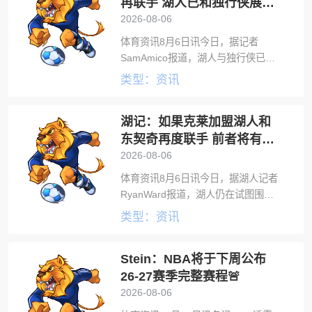
再联手 湖人已和独行侠展开
交易探讨
2026-08-06
体育资讯8月6日讯今日，据记者
SamAmico报道，湖人与独行侠已就
涉及PJ·华盛顿的交易展开了深入探
类型：资讯
讨。SamAmico说：“卢卡·东契奇非常
期待与PJ·华盛顿再度联手。华盛顿在
湖记：如果克莱加盟湖人和
防守端的硬度、体型优势
东契奇再度联手 前者将有大
量空位机会
2026-08-06
体育资讯8月6日讯今日，据湖人记者
RyanWard报道，湖人仍在试图围绕
东契奇补强阵容。RyanWard表示：
类型：资讯
“目前，东契奇的前队友克莱·汤普森
未来扑朔迷离。若汤普森转投湖人并
Stein：NBA将于下周公布
再度与东契奇联手，他将获得
26-27赛季完整赛程🚨
2026-08-06