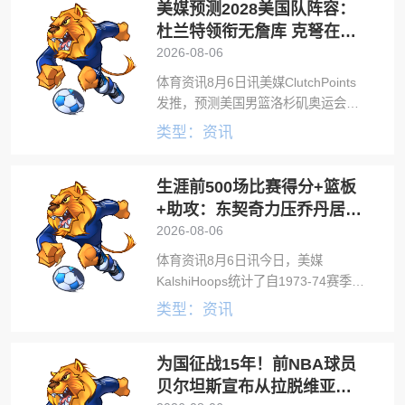
美媒预测2028美国队阵容：
闻
杜兰特领衔无詹库 克弩在列
弗拉格待定
2026-08-06
体育资讯8月6日讯美媒ClutchPoints
发推，预测美国男篮洛杉矶奥运会的
12人大名单。原文如下球星们势头不
类型：资讯
减，新一波浪潮已经到来！一份由球
迷自创的2028年奥运会美国队阵容，
生涯前500场比赛得分+篮板
堪称梦之队，囊括了经验
+助攻：东契奇力压乔丹居首
詹姆斯第六
2026-08-06
体育资讯8月6日讯今日，美媒
KalshiHoops统计了自1973-74赛季数
据统计得以规范后NBA球员生涯前
类型：资讯
500场比赛得分+篮板+助攻的总数。
据统计，NBA生涯前500场比赛得分
为国征战15年！前NBA球员
+篮板+助攻总数前6
贝尔坦斯宣布从拉脱维亚国