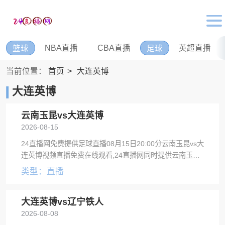
NBA直播
CBA直播
英超直播
篮球
足球
当前位置：
首页
大连英博
大连英博
云南玉昆vs大连英博
2026-08-15
24直播网免费提供足球直播08月15日20:00分云南玉昆vs大
连英博视频直播免费在线观看,24直播网同时提供云南玉昆
vs大连英博录像回放及视频集锦等。
类型：直播
大连英博vs辽宁铁人
2026-08-08