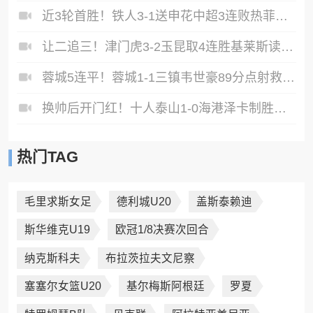
近3轮首胜！铁人3-1送申花中超3连败热菲尼奥双响邦本宜裕传射
让二追三！津门虎3-2玉昆取4连胜基莱斯读秒绝杀萨尔瓦多破门
蓉城5连平！蓉城1-1三镇韦世豪89分点射救主费利佩造点李昂破门
换帅后开门红！十人泰山1-0海港泽卡制胜于金永扑点海港三球被吹
热门TAG
毛里求斯女足
德利城U20
盖斯泰赖迪
斯华维克U19
欧冠1/8决赛次回合
纳克斯科夫
布拉茨拉夫文尼察
塞塞尔女篮U20
基尔梅斯阿根廷
罗夏