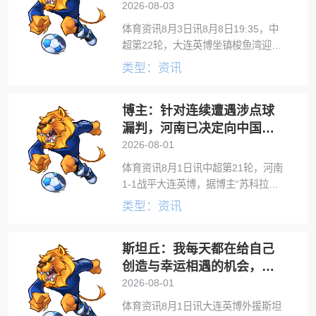
售罄
2026-08-03
体育资讯8月3日讯8月8日19:35，中
超第22轮，大连英博坐镇梭鱼湾迎战
辽宁铁人，本场比赛门票已售罄。大
类型：资讯
连英博vs辽宁铁人的辽宁德比门票今
天中午11:18开售，根据售票平台信
博主：针对连续遭遇涉点球
息，本场比赛门票分为100
漏判，河南已决定向中国足
协申诉
2026-08-01
体育资讯8月1日讯中超第21轮，河南
1-1战平大连英博，据博主“苏科拉莫
斯”消息，针对连续遭遇涉点球漏判，
类型：资讯
河南已决定向中国足协申诉。博主“苏
科拉莫斯”在个人社媒写道：迎战大连
斯坦丘：我每天都在给自己
英博比赛末段，河南彩陶坊在短
创造与幸运相遇的机会，咱
们8月8日见
2026-08-01
体育资讯8月1日讯大连英博外援斯坦