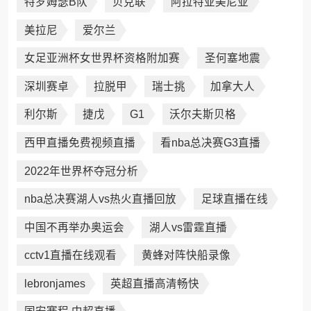
特罗姆瑟B队
贝克联
阿拉特亚美尼亚
美拉尼
爱尔兰
女足亚洲杯女世界杯资格附加赛
圣何塞地震
深圳赛卓
拉脱甲
瑞士挑
加拿大人
利尔斯
捷戊
G1
沃尔夫斯贝格
西甲直播免费视频直播
看nba总决赛G3直播
2022年世界杯夺冠分析
nba总决赛湖人vs热火直播回放
足球直播在线
中国不再举办奥运会
湖人vs雷霆直播
cctv1直播在线观看
黄蜂对阵快船录像
lebronjames
英超直播高清畅快