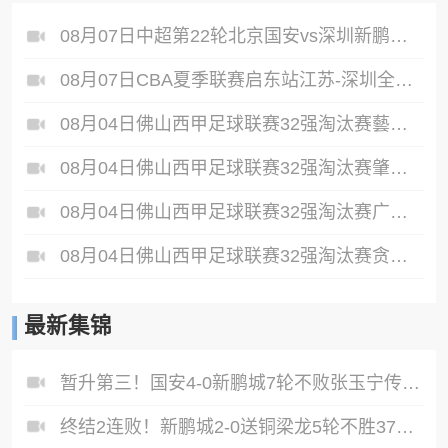
08月07日中超第22轮北京国安vs深圳新鹏城全场录像
08月07日CBA夏季联赛启东站江苏-深圳全场录像
08月04日佛山西甲足球联赛32强淘汰赛藝品高國際VS湛江狂狼·粵辉能源全场录像
08月04日佛山西甲足球联赛32强淘汰赛肇庆恒骏成VS三七互娱全场录像
08月04日佛山西甲足球联赛32强淘汰赛广东西南建设VS香港圣徒全场录像
08月04日佛山西甲足球联赛32强淘汰赛贪玩游戏VS美的薪火全场录像
最新集锦
暂升第三！国安4-0新鹏城7轮不败张玉宁传射达万双响法比奥破门
终结2连败！新鹏城2-0送铜梁龙5轮不胜37岁姜至鹏破门韦斯利建功