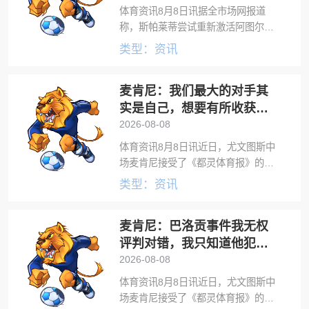
体育资讯8月8日讯据全市场网报道
称，斯帕莱蒂尝试重新激活阿图尔，
他有望留在尤文效力。斯帕莱蒂最近
类型：资讯
的表态再次让聚光灯聚集在阿图尔身
上，在尤文图斯开启亚洲与大洋洲夏
麦肯尼：我们最大的对手其
季巡回赛之前，这位斑马军团主帅曾
给予这位巴
实是自己，想要有所收获只
需要保持专注
2026-08-08
体育资讯8月8日讯近日，尤文图斯中
场麦肯尼接受了《都灵体育报》的采
访，他讲述了自己的心声以及球队新
类型：资讯
赛季的备战。球队马上就要迎来和国
米的检验，比赛结果并不重要，但这
麦肯尼：巴洛贡事件我无权
场较量是否能反映出尤文图斯当下的
真实状态
评判对错，我只知道他犯规
并不是有意的
2026-08-08
体育资讯8月8日讯近日，尤文图斯中
场麦肯尼接受了《都灵体育报》的采