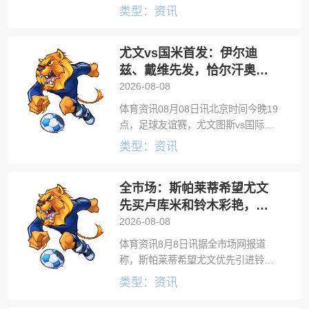
访，他谈到了世界杯、巴洛贡事件以
类型：资讯
及个人生活等话题。聊个别的话题，
世界杯对你来说是怎样的体验“世界杯
尤文vs国米首发：伊尔迪
是一段美妙经历，当然我们没能走到
预期的
兹、戴维先发，恰尔汗奥
卢、博尼出战
2026-08-08
体育资讯08月08日讯北京时间今晚19
点，足球友谊赛，尤文图斯vs国际米
兰，赛前双方公布首发阵容。本场比
类型：资讯
赛在澳大利亚珀斯进行。【双方首
发】尤文图斯首发：16-迪格雷戈里
全市场：斯帕莱蒂希望尤文
奥、15-卡卢卢、3-布雷默、6-
先买卢库米和铃木彩艳，之
后再买齐尔克
2026-08-08
体育资讯8月8日讯据全市场网报道
称，斯帕莱蒂希望尤文优先引进铃木
彩艳和卢库米，然后再考虑齐尔克
类型：资讯
泽。尤文的引援优先级已经明确。主
教练斯帕莱蒂为球队接下来的补强明