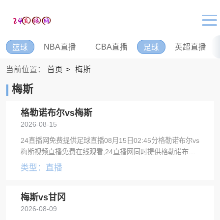
NBA直播
CBA直播
英超直播
篮球
足球
当前位置：
首页
梅斯
梅斯
格勒诺布尔vs梅斯
2026-08-15
24直播网免费提供足球直播08月15日02:45分格勒诺布尔vs
梅斯视频直播免费在线观看,24直播网同时提供格勒诺布尔
vs梅斯录像回放及视频集锦等。
类型：直播
梅斯vs甘冈
2026-08-09