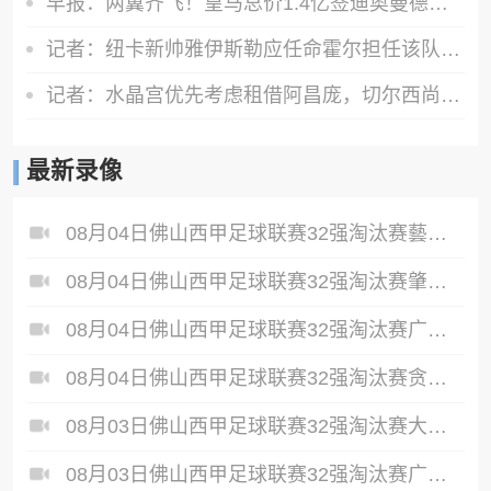
早报：两翼齐飞！皇马总价1.4亿签迪奥曼德，续约维尼修斯至2032
记者：纽卡新帅雅伊斯勒应任命霍尔担任该队队长
记者：水晶宫优先考虑租借阿昌庞，切尔西尚未决定球员未来
最新录像
08月04日佛山西甲足球联赛32强淘汰赛藝品高國際VS湛江狂狼·粵辉能源全场录像
08月04日佛山西甲足球联赛32强淘汰赛肇庆恒骏成VS三七互娱全场录像
08月04日佛山西甲足球联赛32强淘汰赛广东西南建设VS香港圣徒全场录像
08月04日佛山西甲足球联赛32强淘汰赛贪玩游戏VS美的薪火全场录像
08月03日佛山西甲足球联赛32强淘汰赛大塘控股VS茂名市点都得全场录像
08月03日佛山西甲足球联赛32强淘汰赛广东客家青年VS广州英华思力U17全场录像