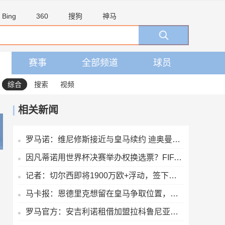
Bing
360
搜狗
神马
赛事
全部频道
球员
综合
搜索
视频
相关新闻
罗马诺：维尼修斯接近与皇马续约 迪奥曼德官宣很快到来
因凡蒂诺用世界杯决赛举办权换选票？FIFA声明：相关说法均是假的
记者：切尔西即将1900万欧+浮动，签下巴列卡诺左后卫查瓦里亚
马卡报：恩德里克想留在皇马争取位置，但几乎所有因素都对他不利
罗马官方：安吉利诺租借加盟拉科鲁尼亚，后者拥有选择买断条款