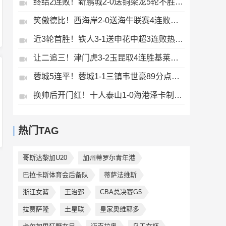
终结2连败！新鹏城2-0送铜梁龙5轮不胜37岁姜至鹏破门韦斯利建功
笑傲德比！西海岸2-0送海牛联赛4连败海牛仍垫底西海岸升至第二
近3轮首胜！铁人3-1送申花中超3连败热菲尼奥双响邦本宜裕传射
让二追三！津门虎3-2玉昆取4连胜基莱斯读秒绝杀萨尔瓦多破门
蓉城5连平！蓉城1-1三镇韦世豪89分点射救主费利佩造点李昂破门
换帅后开门红！十人泰山1-0海港泽卡制胜于金永扑点海港三球被吹
热门TAG
哥斯达黎加U20
加州蒂罗尔青年港
巴拉卡斯体育会后备队
蒂萨法维斯
浙江女篮
王治郅
CBA总决赛G5
拉贾萨隆
土星联
皇家奥维耶多