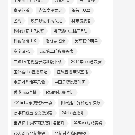
卡尔加里狂野女足
迈克拉奥
乌干女杯
泰罗芬斯
克鲁塞罗女足
蒂朱卡U22
盟约
埃弗顿德维纳女足
科布流浪者
科特迪瓦U17女篮
埃里温中央陆军B队
科布伦斯U19
洛斯霍诺斯
美职联全明星
多度津FC
cba第二阶段赛程表
白鲸TV电视盒子最新版下载
2014年nba总决赛
国外看nba直播网址
红球直播足球直播
雷庭对阵活塞录像
中国男篮比赛时间
香港 nba直播
欧洲杯比赛时间
2015nba总决赛第一场
阿根廷世界杯冠军次数
德甲在线直播免费观看
24nba直播吧
世界杯非洲区预选赛排名第几
鹈鹕Vs灰熊集锦
76人对阵马刺集锦
马刺对阵篮网视频