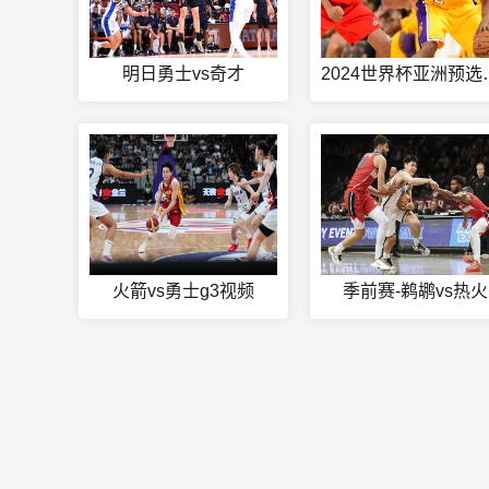
明日勇士vs奇才
2024世
火箭vs勇士g3视频
季前赛-鹈鹕vs热火