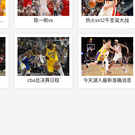
界杯亚洲预选赛赛程
陈一帆vs
热火vs公牛圣诞大战
cba总决赛日程
今天湖人最新准确消息