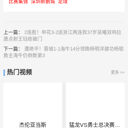
比赛集锦
深圳新鹏城
足球
上一篇：
2连胜！申花3-2送浙江两连败37岁吴曦双响拉
唐点射王钰栋破门
下一篇：
遭绝平！蓉城1-1海牛14分领跑杨明洋建功杨聪
救主海牛仍倒数第3
热门视频
更多 >>
杰伦亚当斯
猛龙VS勇士总决赛G6回放