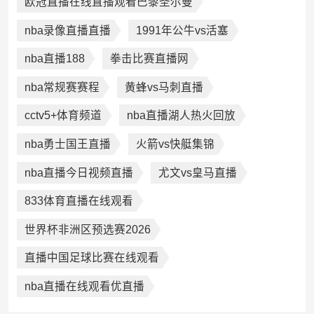
欧冠直播在线直播观看巴黎圣尔曼
nba录像直播直播
1991年公牛vs活塞
nba直播188
拳击比赛直播网
nba常规赛赛程
黄蜂vs马刺直播
cctv5+体育频道
nba直播湖人热火回放
nba勇士国王直播
火箭vs快艇集锦
nba直播今日视频直播
尤文vs皇马直播
833体育直播在线观看
世界杯非洲区预选赛2026
直播中国足球比赛在线观看
nba直播在线观看优直播