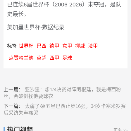
已连续6届世界杯（2006-2026）未夺冠，是队
史最长。
美加墨世界杯-数据纪录
标签
世界杯
巴西
德甲
意甲
挪威
法甲
点赞哈兰德
英超
西甲
足球
上一篇：
亚沙里：想1/4决赛对阵阿根廷，我是梅西粉
丝，会破例找他要球衣
下一篇：
太痛了😭五星巴西止步16强，34岁卡塞米罗赛
后采访失声痛哭
热门视频
更多 >>