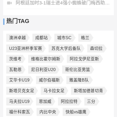
阿根廷加时3-1瑞士进4强小蜘蛛破门梅西助攻麦卡恩博洛假摔染红
热门TAG
澳洲卓越
成都站
城市SC
格兰
U23亚洲杯季军赛
苏克大学后备队
森切拉
茨维考
维格比霍尔姆斯
阿拉戈伊尼亚斯
瓦勒恩
尼日利亚U20
哥伦比亚男篮
艾华卡U19
威尔伯福斯
雅盖隆B队
斯塔贝克女足
马卡拉女足
斯塔加德甚切青
马夫拉U19
恩加威
阿拉拉特
三分
福什科索瓦
内比中央
快船vs雄鹰