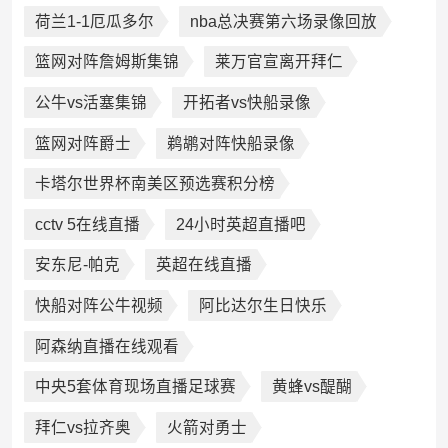
荷兰1-1厄瓜多尔
nba总决赛第六场录像回放
篮网对阵詹姆斯集锦
莱万官宣离开拜仁
公牛vs活塞集锦
开拓者vs快船录像
篮网对阵爵士
鹈鹕对阵快船录像
卡塔尔世界杯南美区预选赛积分榜
cctv 5在线直播
24小时英超直播吧
安东尼-帕克
英超在线直播
快船对阵公牛视频
阿比达尔生日快乐
阿森纳直播在线观看
中央5套体育现场直播足球赛
黄蜂vs醍醐
拜仁vs拉齐奥
火箭对勇士