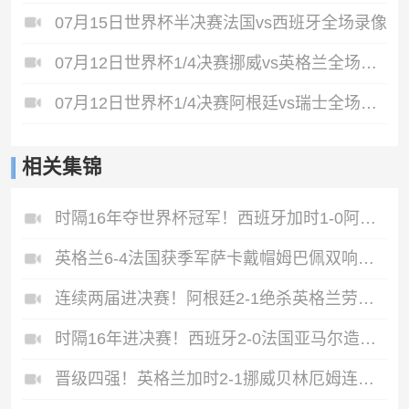
07月15日世界杯半决赛法国vs西班牙全场录像
07月12日世界杯1/4决赛挪威vs英格兰全场录像
07月12日世界杯1/4决赛阿根廷vs瑞士全场录像
相关集锦
时隔16年夺世界杯冠军！西班牙加时1-0阿根廷费兰制胜恩佐染红
英格兰6-4法国获季军萨卡戴帽姆巴佩双响创纪录奥利塞2助+失良机
连续两届进决赛！阿根廷2-1绝杀英格兰劳塔罗恩佐破门梅西两助攻
时隔16年进决赛！西班牙2-0法国亚马尔造点奥亚萨瓦尔、波罗破门
晋级四强！英格兰加时2-1挪威贝林厄姆连场双响谢尔德鲁普破门