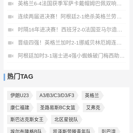
英格兰6-4法国获季军萨卡戴帽姆巴佩双响创纪录奥利塞2助+失良机
连续两届进决赛！阿根廷2-1绝杀英格兰劳塔罗恩佐破门梅西两助攻
时隔16年进决赛！西班牙2-0法国亚马尔造点奥亚萨瓦尔、波罗破门
晋级四强！英格兰加时2-1挪威贝林厄姆连场双响谢尔德鲁普破门
阿根廷加时3-1瑞士进4强小蜘蛛破门梅西助攻麦卡恩博洛假摔染红
热门TAG
伊朗U23
A3/B3/C3/D3/F3
英格兰
康仁福建
圣路易斯BC女篮
艾弗克
斯巴达克斯女王
北区星锐队
埃尔布隆格B队
凯泽斯劳滕青年队
彭巴湾