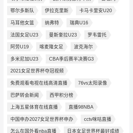
鄂尔多斯队
伊拉克里斯
卡马卡里安U20
马耳他女篮
纳弗特
瑞典U16
法国女足U23
曼斯奎拉U23
罗韦雷托
阿劳U19
喀麦隆女足
波克海尔
多米尼加U23
CBA季后赛半决赛G3
2021女足世界杯夺冠视频
免费观看电视在线高清直播
76vs太阳录像
巴萨转会新闻
西甲积分榜
上海五星体育在线直播
直播98NBA
中国申办2027女足世界杯申办
cctv咪咕直播
怎么在国外看nba直播
日本女足世界杯最好成绩