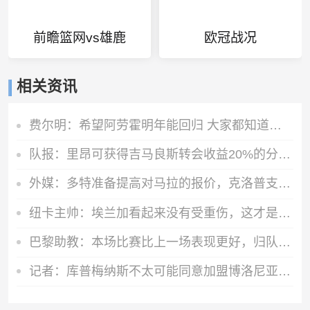
前瞻篮网vs雄鹿
欧冠战况
相关资讯
费尔明：希望阿劳霍明年能回归 大家都知道罗德里是非凡的球员
队报：里昂可获得吉马良斯转会收益20%的分成，大约为750万欧元
外媒：多特准备提高对马拉的报价，克洛普支持这桩转会
纽卡主帅：埃兰加看起来没有受重伤，这才是今晚最重要的
巴黎助教：本场比赛比上一场表现更好，归队国脚可参加欧洲超级杯
记者：库普梅纳斯不太可能同意加盟博洛尼亚，此前已拒绝土超球队