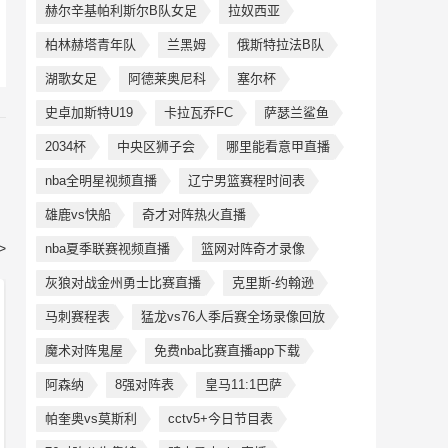
赫尔辛基帕利斯尔B队女足
拉奴西亚
柏林赫塔青年队
兰黑姆
俄斯特拉法B队
湖歌女足
阿德莱奥尼科
塞尔杯
史卓加斯特U19
卡拉瓦乔FC
萨瑟兰鲨鱼
2034杯
中央区狮子会
哪里能看意甲直播
nba全明星视频直播
辽宁男篮赛程时间表
雄鹿vs快船
奇才对阵热火直播
>
nba夏季联赛视频直播
篮网对阵奇才录像
灰狼对战金州勇士比赛直播
克里斯-约翰逊
马刺赛程表
猛龙vs76人季后赛全场录像回放
魔术对阵鬼屋
免费nba比赛直播app下载
阿森纳
8强对阵表
皇马11:1巴萨
帕奎奥vs莫斯利
cctv5+今日节目表