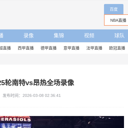
百度
播
录像
集锦
视频
球队
超直播
西甲直播
德甲直播
意甲直播
法甲直播
欧冠直播
25轮南特vs昂热全场录像
发布时间：2026-03-08 02:36:41