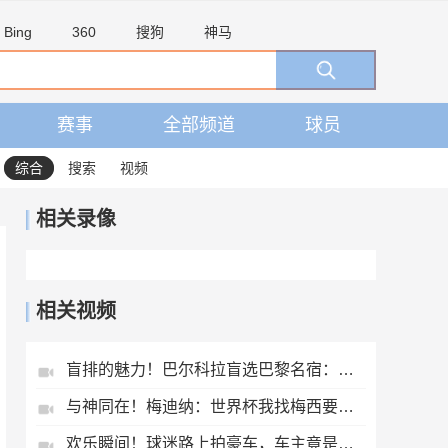
Bing
360
搜狗
神马
赛事
全部频道
球员
综合
搜索
视频
相关录像
相关视频
盲排的魅力！巴尔科拉盲选巴黎名宿：尴尬的局面发生了~
与神同在！梅迪纳：世界杯我找梅西要了张照片，我得把它纹在身上
欢乐瞬间！球迷路上拍豪车，车主竟是巴尔科拉！