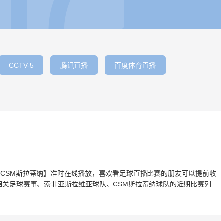
CCTV-5
腾讯直播
百度体育直播
亚vsCSM斯拉蒂纳】准时在线播放，喜欢看足球直播比赛的朋友可以提前收
相关足球赛事、索非亚斯拉维亚球队、CSM斯拉蒂纳球队的近期比赛列