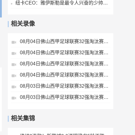
纽卡CEO：雅伊斯勒是最令人兴奋的少帅之一，他是纽卡完美人选
相关录像
08月04日佛山西甲足球联赛32强淘汰赛藝品高國際VS湛江狂狼·粵辉能源全场录像
08月04日佛山西甲足球联赛32强淘汰赛肇庆恒骏成VS三七互娱全场录像
08月04日佛山西甲足球联赛32强淘汰赛广东西南建设VS香港圣徒全场录像
08月04日佛山西甲足球联赛32强淘汰赛贪玩游戏VS美的薪火全场录像
08月03日佛山西甲足球联赛32强淘汰赛大塘控股VS茂名市点都得全场录像
08月03日佛山西甲足球联赛32强淘汰赛广东客家青年VS广州英华思力U17全场录像
相关集锦