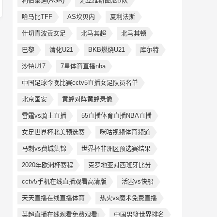
利伯泰迪(AGR)
尤立维斯图尼B队
哈马比TFF
AS坎贝内
夏利法斯
什切青波贡女足
北马其超
北马其顿
巴黎
清化U21
BKB燃烧U21
库尔特
沙特U17
7星体育直播nba
中国足球今晚比赛cctv5直播女足队员名单
北京国安
黄蜂对阵黄蜂录像
雷霆vs骑土直播
55直播体育直播NBA直播
女足世界杯北美预选赛
咪咕视频体育频道
马刺vs费城集锦
世界杯非洲区预选赛结果
2020年欧洲杯赛程
克罗地亚对西班牙比分
cctv5手机在线直播观看高清版
活塞vs快船
天天直播在线直播体育
热火vs魔术免费直播
英超直播在线观看免费观看j
中国男篮世界排名