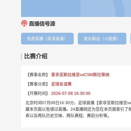
免费直播（高清直播）
美女解说（小狐狸）
比赛介绍
【赛事名称】
索非亚斯拉维亚vsCSM斯拉蒂纳
【赛事分类】
足球友谊赛
【开赛时间】
2026-07-08 16:30:00
北京时间07月08日16:30分，足球直播【索非亚斯拉维
藏本页面以免错过直播。24直播网还为您在本页面索引了
表以及两队历史交锋、两队赛程、赛前分析等。