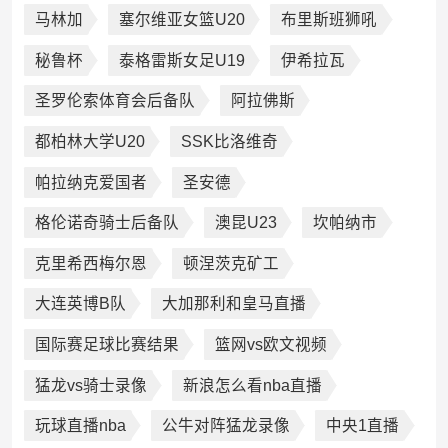
马林加
塞尔维亚女篮U20
布里斯班狮吼
秘鲁杯
泰格雷斯女足U19
伊希拉瓦
圣罗伦索体育会后备队
阿拉佛斯
都柏林大学U20
SSK比洛维奇
帕拉纳克爱国者
圣安德
格伦诺奇骑士后备队
澳昆U23
坎帕纳市
克里希西梅尔恩
顿涅茨克矿工
大连英博B队
大加那利和皇马直播
国际赛足球比赛结果
篮网vs欧文视频
猛龙vs骑士录像
新浪怎么看nba直播
玩球直播nba
公牛对阵猛龙录像
中央1直播