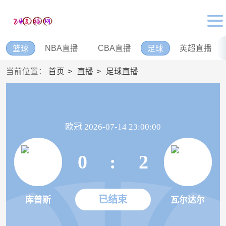
NBA直播
CBA直播
英超直播
篮球
足球
当前位置：
首页
直播
足球直播
欧冠 2026-07-14 23:00:00
0
:
2
已结束
库普斯
瓦尔达尔