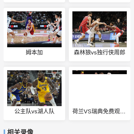
姆本加
森林狼vs独行侠周郎
公主队vs湖人队
荷兰VS瑞典免费观看直播
相关录像