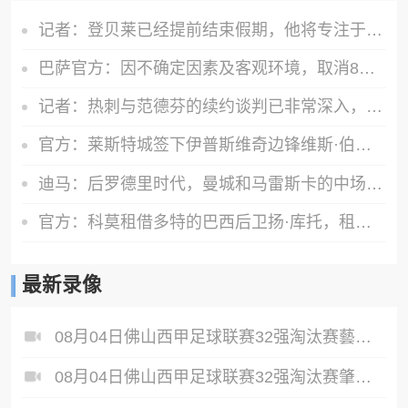
记者：登贝莱已经提前结束假期，他将专注于训练恢复和欧洲超级杯
巴萨官方：因不确定因素及客观环境，取消8月15日的友谊赛
记者：热刺与范德芬的续约谈判已非常深入，德泽尔比发挥关键作用
官方：莱斯特城签下伊普斯维奇边锋维斯·伯恩斯，签约3年
迪马：后罗德里时代，曼城和马雷斯卡的中场梦想人选已确定为恩佐
官方：科莫租借多特的巴西后卫扬·库托，租期一个赛季
最新录像
08月04日佛山西甲足球联赛32强淘汰赛藝品高國際VS湛江狂狼·粵辉能源全场录像
08月04日佛山西甲足球联赛32强淘汰赛肇庆恒骏成VS三七互娱全场录像