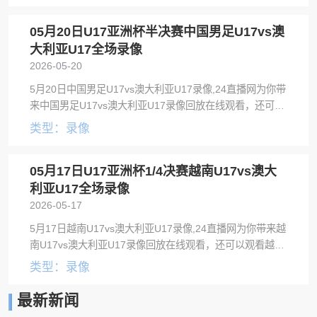
05月20日U17亚洲杯半决赛中国男足U17vs澳
大利亚U17全场录像
2026-05-20
5月20日中国男足U17vs澳大利亚U17录像,24直播网为你带
来中国男足U17vs澳大利亚U17录像回放在线观看，还可以
观看中国男足U17vs澳大利亚U17的历史交锋录像回放。
类型：录像
05月17日U17亚洲杯1/4决赛越南U17vs澳大
利亚U17全场录像
2026-05-17
5月17日越南U17vs澳大利亚U17录像,24直播网为你带来越
南U17vs澳大利亚U17录像回放在线观看，还可以观看越南
U17vs澳大利亚U17的历史交锋录像回放。
类型：录像
最新新闻