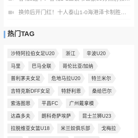
换帅后开门红！十人泰山1-0海港泽卡制胜于金永扑点海港三球被吹
热门TAG
沙特阿拉伯女足U20
浙江
辛波U20
马里
巴马全联
哥伦比亚/加纳
普利茅夫女足
危地马拉U20
特兰米尔
吉特克斯DFF女足
特舒利恩
桑给巴尔
索洛图恩
平昌FC
广州戴拿模
达森多夫
朗科奇萨埃萨
昆士兰狮U23
拉脱维亚女篮U18
米兰奴俱乐部
戈梅拉