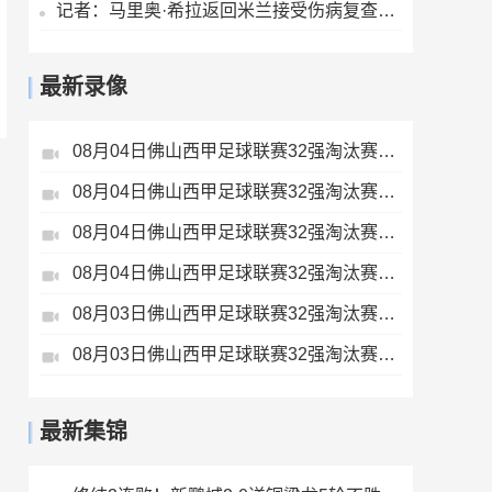
记者：马里奥·希拉返回米兰接受伤病复查并继续康复工作
最新录像
08月04日佛山西甲足球联赛32强淘汰赛藝品高國際VS湛江狂狼·粵辉能源全场录像
08月04日佛山西甲足球联赛32强淘汰赛肇庆恒骏成VS三七互娱全场录像
08月04日佛山西甲足球联赛32强淘汰赛广东西南建设VS香港圣徒全场录像
08月04日佛山西甲足球联赛32强淘汰赛贪玩游戏VS美的薪火全场录像
08月03日佛山西甲足球联赛32强淘汰赛大塘控股VS茂名市点都得全场录像
08月03日佛山西甲足球联赛32强淘汰赛广东客家青年VS广州英华思力U17全场录像
最新集锦