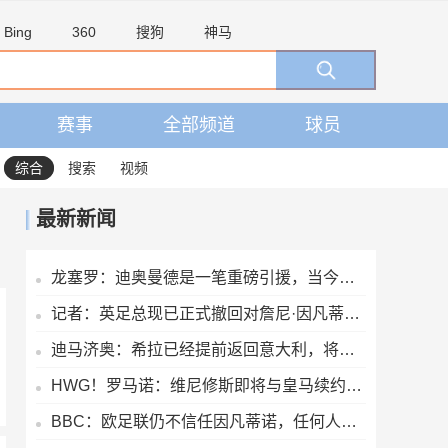
Bing
360
搜狗
神马
赛事
全部频道
球员
综合
搜索
视频
最新新闻
龙塞罗：迪奥曼德是一笔重磅引援，当今皇马坐拥世界独一档攻击线
记者：英足总现已正式撤回对詹尼·因凡蒂诺的支持
迪马济奥：希拉已经提前返回意大利，将接受物理治疗恢复肌肉伤势
HWG！罗马诺：维尼修斯即将与皇马续约，签下为期6年的全新合同
BBC：欧足联仍不信任因凡蒂诺，任何人或机构为他辩护都无济于事