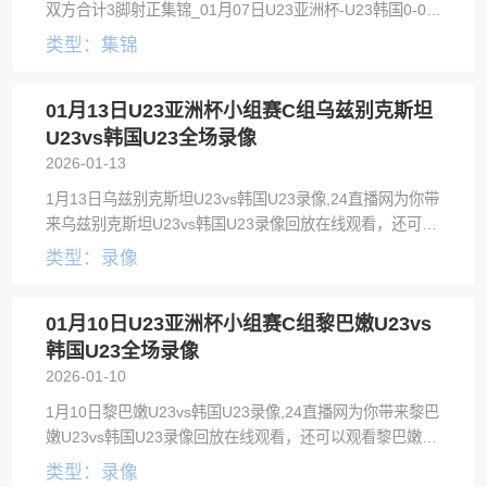
双方合计3脚射正集锦_01月07日U23亚洲杯-U23韩国0-0伊
朗U23金泰元进球被吹双方合计3脚射正直播集锦在线观看
类型：集锦
直播集锦，更多集锦每天不停更新中，记得收藏哦。
01月13日U23亚洲杯小组赛C组乌兹别克斯坦
U23vs韩国U23全场录像
2026-01-13
1月13日乌兹别克斯坦U23vs韩国U23录像,24直播网为你带
来乌兹别克斯坦U23vs韩国U23录像回放在线观看，还可以
观看乌兹别克斯坦U23vs韩国U23的历史交锋录像回放。
类型：录像
01月10日U23亚洲杯小组赛C组黎巴嫩U23vs
韩国U23全场录像
2026-01-10
1月10日黎巴嫩U23vs韩国U23录像,24直播网为你带来黎巴
嫩U23vs韩国U23录像回放在线观看，还可以观看黎巴嫩
U23vs韩国U23的历史交锋录像回放。
类型：录像