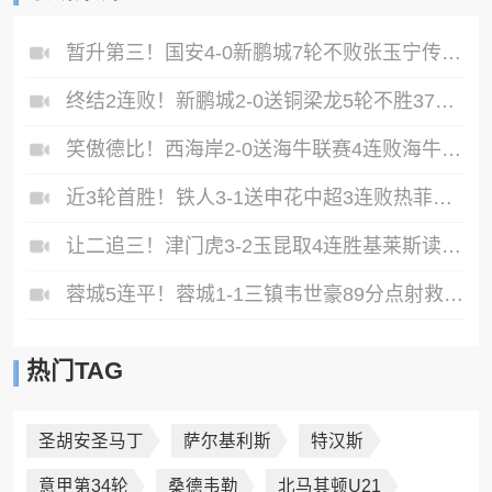
暂升第三！国安4-0新鹏城7轮不败张玉宁传射达万双响法比奥破门
终结2连败！新鹏城2-0送铜梁龙5轮不胜37岁姜至鹏破门韦斯利建功
笑傲德比！西海岸2-0送海牛联赛4连败海牛仍垫底西海岸升至第二
近3轮首胜！铁人3-1送申花中超3连败热菲尼奥双响邦本宜裕传射
让二追三！津门虎3-2玉昆取4连胜基莱斯读秒绝杀萨尔瓦多破门
蓉城5连平！蓉城1-1三镇韦世豪89分点射救主费利佩造点李昂破门
热门TAG
圣胡安圣马丁
萨尔基利斯
特汉斯
意甲第34轮
桑德韦勒
北马其顿U21