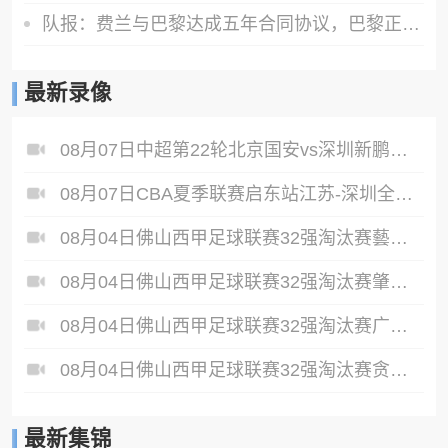
队报：费兰与巴黎达成五年合同协议，巴黎正在与巴萨磋商转会费
最新录像
08月07日中超第22轮北京国安vs深圳新鹏城全场录像
08月07日CBA夏季联赛启东站江苏-深圳全场录像
08月04日佛山西甲足球联赛32强淘汰赛藝品高國際VS湛江狂狼·粵辉能源全场录像
08月04日佛山西甲足球联赛32强淘汰赛肇庆恒骏成VS三七互娱全场录像
08月04日佛山西甲足球联赛32强淘汰赛广东西南建设VS香港圣徒全场录像
08月04日佛山西甲足球联赛32强淘汰赛贪玩游戏VS美的薪火全场录像
最新集锦