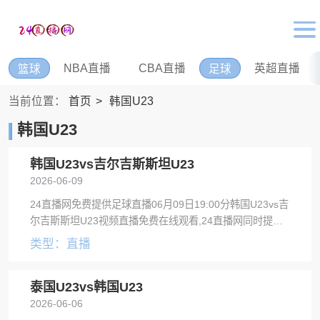
NBA直播
CBA直播
英超直播
篮球
足球
当前位置：
首页
韩国U23
韩国U23
韩国U23vs吉尔吉斯斯坦U23
2026-06-09
24直播网免费提供足球直播06月09日19:00分韩国U23vs吉
尔吉斯斯坦U23视频直播免费在线观看,24直播网同时提供
韩国U23vs吉尔吉斯斯坦U23录像回放及视频集锦等。
类型：直播
泰国U23vs韩国U23
2026-06-06