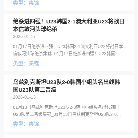
本1-0韩国小泉佳弦补射制胜荒木琉伟神扑直播集锦在线观
类型：集锦
看直播集锦，更多集锦每天不停更新中，记得收藏哦。
绝杀进四强！U23韩国2-1澳大利亚U23将战日
本信敏河头球绝杀
2026-01-17
01月17日绝杀进四强！U23韩国2-1澳大利亚U23将战日本
信敏河头球绝杀集锦_01月17日绝杀进四强！U23韩国2-1
澳大利亚U23将战日本信敏河头球绝杀直播集锦在线观看直
类型：集锦
播集锦，更多集锦每天不停更新中，记得收藏哦。
乌兹别克斯坦U23队2-0韩国小组头名出线韩
国U23队第二晋级
2026-01-13
01月13日乌兹别克斯坦U23队2-0韩国小组头名出线韩国
U23队第二晋级集锦_01月13日乌兹别克斯坦U23队2-0韩
国小组头名出线韩国U23队第二晋级直播集锦在线观看直播
类型：集锦
集锦，更多集锦每天不停更新中，记得收藏哦。