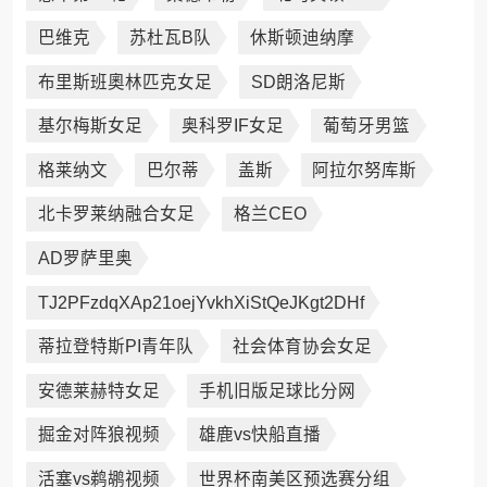
巴维克
苏杜瓦B队
休斯顿迪纳摩
布里斯班奧林匹克女足
SD朗洛尼斯
基尔梅斯女足
奥科罗IF女足
葡萄牙男篮
格莱纳文
巴尔蒂
盖斯
阿拉尔努库斯
北卡罗莱纳融合女足
格兰CEO
AD罗萨里奥
TJ2PFzdqXAp21oejYvkhXiStQeJKgt2DHf
蒂拉登特斯PI青年队
社会体育协会女足
安德莱赫特女足
手机旧版足球比分网
掘金对阵狼视频
雄鹿vs快船直播
活塞vs鹈鹕视频
世界杯南美区预选赛分组