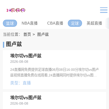
NBA直播
CBA直播
英超直播
篮球
足球
当前位置：
首页
图卢兹
图卢兹
埃尔切vs图卢兹
2026-08-08
24直播网免费提供足球直播08月08日16:00分埃尔切vs图卢
兹视频直播免费在线观看,24直播网同时提供埃尔切vs图卢
兹录像回放及视频集锦等。
类型：直播
埃尔切vs图卢兹
2026-08-08