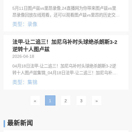
5月11日图卢兹vs里昂录像,24直播网为你带来图卢兹vs里
昂录像回放在线观看，还可以观看图卢兹vs里昂的历史交锋
录像回放。
类型：录像
法甲-让二追三！加尼乌补时头球绝杀朗斯3-2
逆转十人图卢兹
2026-04-18
04月18日法甲-让二追三！加尼乌补时头球绝杀朗斯3-2逆
转十人图卢兹集锦_04月18日法甲-让二追三！加尼乌补时
头球绝杀朗斯3-2逆转十人图卢兹直播集锦在线观看直播集
类型：集锦
锦，更多集锦每天不停更新中，记得收藏哦。
«
1
2
3
»
最新新闻