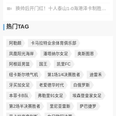
换帅后开门红！十人泰山1-0海港泽卡制胜于金永扑点海港三球被吹
热门TAG
阿勒颇
卡马拉特业余体育俱乐部
凤凰阳光海岸
潘塔纳尔女足
奥斯图恩
阿根廷男篮
国王
凯里FC
纽卡斯尔喷气机
第1场1/4决赛胜者
迪雷禾
牙买加女足
老爱德华时代
白俄罗斯
本菲卡B队
弗勒里91女足
埃森登皇家女足
第2场半决赛胜者
里尼亚雷斯
萨巴捷罗