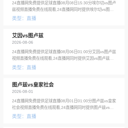
24直播网免费提供足球直播08月08日15:30分埃尔切vs图卢
兹视频直播免费在线观看,24直播网同时提供埃尔切vs图卢
兹录像回放及视频集锦等。
类型：直播
艾因vs图卢兹
2026-08-06
24直播网免费提供足球直播08月06日01:00分艾因vs图卢兹
视频直播免费在线观看,24直播网同时提供艾因vs图卢兹录
像回放及视频集锦等。
类型：直播
图卢兹vs皇家社会
2026-08-01
24直播网免费提供足球直播08月01日01:00分图卢兹vs皇家
社会视频直播免费在线观看,24直播网同时提供图卢兹vs皇
家社会录像回放及视频集锦等。
类型：直播