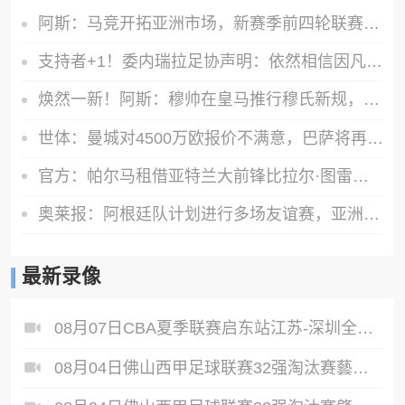
阿斯：马竞开拓亚洲市场，新赛季前四轮联赛两场安排在下午踢
支持者+1！委内瑞拉足协声明：依然相信因凡蒂诺有能力领导FIFA
焕然一新！阿斯：穆帅在皇马推行穆氏新规，迟到者将被罚缺席合练
世体：曼城对4500万欧报价不满意，巴萨将再次报价罗德里
官方：帕尔马租借亚特兰大前锋比拉尔·图雷，租期至2027年6月
奥莱报：阿根廷队计划进行多场友谊赛，亚洲是主要考虑的目的地
最新录像
08月07日CBA夏季联赛启东站江苏-深圳全场录像
08月04日佛山西甲足球联赛32强淘汰赛藝品高國際VS湛江狂狼·粵辉能源全场录像