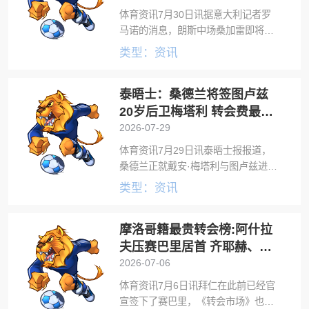
体育资讯7月30日讯据意大利记者罗
马诺的消息，朗斯中场桑加雷即将加
盟布伦特福德，接替准备离队的亨德
类型：资讯
森。桑加雷现年24岁，是马里国脚，
他将转会去到布伦特福德。朗斯已经
泰晤士：桑德兰将签图卢兹
将图卢兹中场克里斯蒂安·卡塞雷斯列
入中
20岁后卫梅塔利 转会费最高
达3000万镑
2026-07-29
体育资讯7月29日讯泰晤士报报道，
桑德兰正就戴安·梅塔利与图卢兹进行
谈判，转会费最高可达3000万镑。桑
类型：资讯
德兰已向这名球员提供了一份为期五
年的合同，他们看起来赢得了与纽
摩洛哥籍最贵转会榜:阿什拉
卡、勒沃库森以及米兰的竞争，这名
20
夫压赛巴里居首 齐耶赫、贝
纳蒂亚在列
2026-07-06
体育资讯7月6日讯拜仁在此前已经官
宣签下了赛巴里，《转会市场》也统