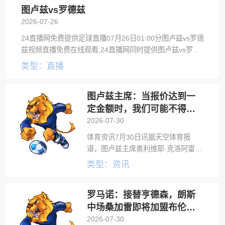
图卢兹vs罗德兹
2026-07-26
24直播网免费提供足球直播07月26日01:00分图卢兹vs罗德
兹视频直播免费在线观看,24直播网同时提供图卢兹vs罗德
兹录像回放及视频集锦等。
类型：直播
图卢兹主席：当报价达到一
定金额时，我们可能不得不
卖掉梅塔利
2026-07-30
体育资讯7月30日讯据天空体育报
道，图卢兹主席奥利维耶·克洛阿雷克
接受，谈及该队球员梅塔利的话题。
类型：资讯
注：梅塔利现年20岁，他主要踢左后
卫位置、是法国本土球员，曾入选法
罗马诺：接替亨德森，朗斯
国U21队。梅塔利25-26赛季代表图
中场桑加雷即将加盟布伦特
福德
2026-07-30