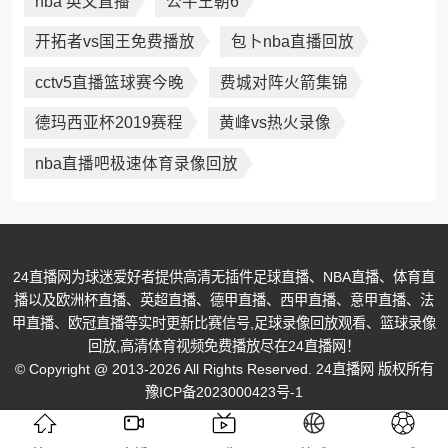
nba 英文直播
公牛王朝6
开拓者vs国王免费播放
包卜nba直播回放
cctv5直播篮球赛今晚
费城对阵火箭集锦
德玛西亚杯2019赛程
黄峰vs热火录像
nba直播吧极速体育录像回放
24直播网为球迷爱好者提供高清无插件足球直播、NBA直播、体育直
播以及欧洲杯直播、英超直播、德甲直播、西甲直播、意甲直播、法
甲直播、欧冠直播等实时更新比赛信号,足球录像回放观看、篮球录像
回放,高清体育视频免费播放尽在24直播网！
© Copyright @ 2013-2026 All Rights Reserved. 24直播网 版权所有
豫ICP备2023000423号-1