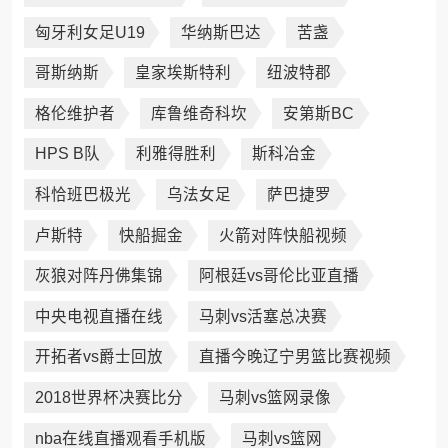
匈牙利女足U19
华纳斯巴达
苦盏
哥斯纳斯
皇家埃斯特利
纽波特郡
格伦维护者
库鲁维奇科坎
安第斯BC
HPS B队
利雅得胜利
斯科冶金
科恰班巴极光
乌法女足
萨巴捷罗
卢斯特
快船掘金
火箭对阵快船视频
灰狼对阵丹佛集锦
阿根廷vs哥伦比亚直播
中央电视直播在线
马刺vs活塞总决赛
开拓者vs爵士回放
直播今晚辽宁男篮比赛视频
2018世界杯决赛比分
马刺vs篮网录像
nba在线直播观看手机版
马刺vs篮网