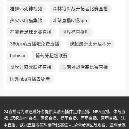
雄狮vs死神视频
森林狼对战开拓者比赛直播
热火vs山猫集锦
斗球直播tv版app
在哪看足球比赛直播
世界杯直播吧
360雨燕直播吧免费直播
澳超最新比分及积分
bobisai
葡萄牙超级联赛
斯坎迪奇欧联杯直播
马刺对战活塞比赛直播
国外nba直播去哪看
24直播网为球迷爱好者提供高清无插件足球直播、NBA直播、体育直
播以及欧洲杯直播、英超直播、德甲直播、西甲直播、意甲直播、法
甲直播、欧冠直播等实时更新比赛信号,足球录像回放观看、篮球录像