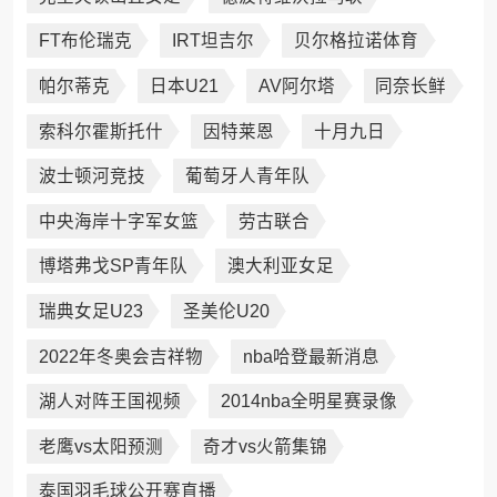
FT布伦瑞克
IRT坦吉尔
贝尔格拉诺体育
帕尔蒂克
日本U21
AV阿尔塔
同奈长鲜
索科尔霍斯托什
因特莱恩
十月九日
波士顿河竞技
葡萄牙人青年队
中央海岸十字军女篮
劳古联合
博塔弗戈SP青年队
澳大利亚女足
瑞典女足U23
圣美伦U20
2022年冬奥会吉祥物
nba哈登最新消息
湖人对阵王国视频
2014nba全明星赛录像
老鹰vs太阳预测
奇才vs火箭集锦
泰国羽毛球公开赛直播