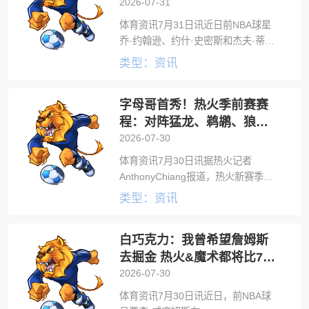
就算了
2026-07-31
体育资讯7月31日讯近日前NBA球星
乔·约翰逊、约什·史密斯和杰夫·蒂格
录制了《Nightcap》播客，在最新更
类型：资讯
新的一期里，他们谈到东西部实力对
比的话题。乔·约翰逊：你们觉得现在
字母哥首秀！热火季前赛赛
的东部比西部更强吗？蒂格
程：对阵猛龙、鹈鹕、狼、
篮网、魔术
2026-07-30
体育资讯7月30日讯据热火记者
AnthonyChiang报道，热火新赛季有
五场季前赛，具体赛程如下：10月4
类型：资讯
日对阵猛龙10月9日对阵鹈鹕10月11
日对阵森林狼10月15日对阵篮网10月
白巧克力：我曾希望詹姆斯
17日对阵魔术（均
去掘金 热火&魔术都将比76
人强
2026-07-30
体育资讯7月30日讯近日，前NBA球