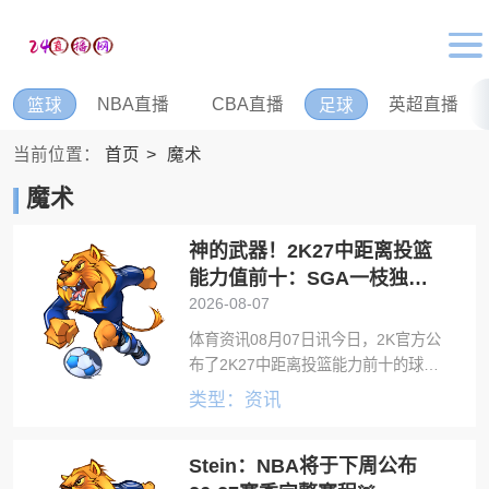
NBA直播
CBA直播
英超直播
篮球
足球
当前位置：
首页
魔术
魔术
神的武器！2K27中距离投篮
能力值前十：SGA一枝独秀
KD并列第三
2026-08-07
体育资讯08月07日讯今日，2K官方公
布了2K27中距离投篮能力前十的球
员。他们分别是：1、谢伊·吉尔杰斯-
类型：资讯
亚历山大——992、尼古拉·约基奇
——982、凯里·欧文——982、特雷·
Stein：NBA将于下周公布
约翰逊——983、杰