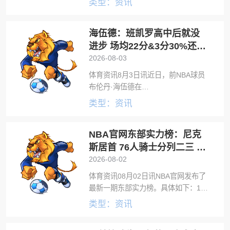
类型：资讯
望。然而，有人能联盟站稳脚跟，发
光发热，也有些球员因为各种原因，
海伍德：班凯罗高中后就没
没能兑现出他们应有的天赋。近日，
美媒F
进步 场均22分&3分30%还想
当持球大核？
2026-08-03
体育资讯8月3日讯近日，前NBA球员
布伦丹·海伍德在
《FindingTheSeams》节目中，谈到
类型：资讯
了奥兰多魔术球星保罗·班凯罗。海伍
德说：“我的意思是，当我看他高中打
NBA官网东部实力榜：尼克
球时，我心想，伙计，这家伙真厉
害。后
斯居首 76人骑士分列二三 猛
龙4 热火8
2026-08-02
体育资讯08月02日讯NBA官网发布了
最新一期东部实力榜。具体如下：1-
5：尼克斯、76人、骑士、猛龙、活
类型：资讯
塞；6-10：凯尔特人、步行者、热
火、老鹰、魔术；11-15：黄蜂、奇