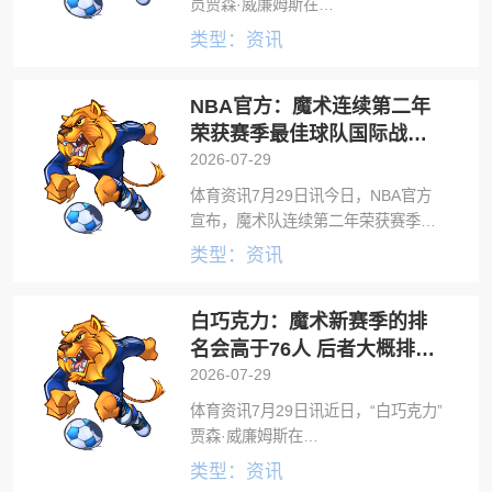
员贾森·威廉姆斯在
《Hoopin'nHollerin'》节目中谈到了詹
类型：资讯
姆斯。威廉姆斯表示：“我想要他去掘
金，那是我希望他去的地方，但是那
NBA官方：魔术连续第二年
没有发生。热火将会比76人更强
荣获赛季最佳球队国际战略
奖
2026-07-29
体育资讯7月29日讯今日，NBA官方
宣布，魔术队连续第二年荣获赛季
NBA“球队商业合作与票务服务奖”中
类型：资讯
的“球队国际战略奖”。该奖项旨在表
彰那些以数据为驱动、能有效赋能合
白巧克力：魔术新赛季的排
作伙伴，并提升球队全球或特定国际
市
名会高于76人 后者大概排第
五或第六
2026-07-29
体育资讯7月29日讯近日，“白巧克力”
贾森·威廉姆斯在
《Hoopin'NHollerin》节目中表示，新
类型：资讯
赛季魔术的战绩会比76人更出色。威