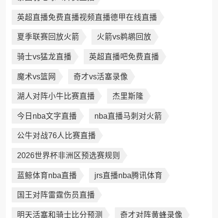
英超直播免费直播视频直播德甲在线直播
夏季联赛回放火箭
火箭vs鹈鹕回放
骑士vs猛龙直播
英超直播吧免费直播
魔术vs篮网
奇才vs活塞录像
湖人对阵小牛比赛直播
杰里斯隆
今日nba文字直播
nba直播马刺对火箭
公牛对战76人比赛直播
2026世界杯非洲区预选赛规则
蓝鲸体育nba直播
jrs直播nba腾讯体育
国王对阵雷霆伤员直播
明天活塞和骑士比分预测
奇才对阵黄蜂录像