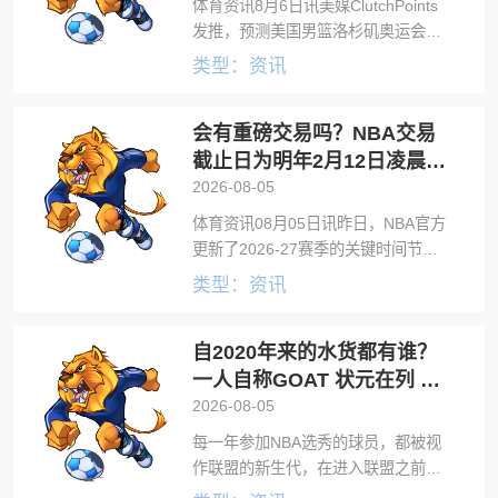
体育资讯8月6日讯美媒ClutchPoints
发推，预测美国男篮洛杉矶奥运会的
12人大名单。原文如下球星们势头不
类型：资讯
减，新一波浪潮已经到来！一份由球
迷自创的2028年奥运会美国队阵容，
会有重磅交易吗？NBA交易
堪称梦之队，囊括了经验
截止日为明年2月12日凌晨4
点 正月初七
2026-08-05
体育资讯08月05日讯昨日，NBA官方
更新了2026-27赛季的关键时间节
点。其中新赛季的交易截止日是北京
类型：资讯
时间2月12日（凌晨4点），即正月初
七。薪资专家YossiGozlan表示，各队
自2020年来的水货都有谁？
从今天起有一周时
一人自称GOAT 状元在列 一
榜眼伤仲永
2026-08-05
每一年参加NBA选秀的球员，都被视
作联盟的新生代，在进入联盟之前，
他们都会被各支队伍视为未来的新希