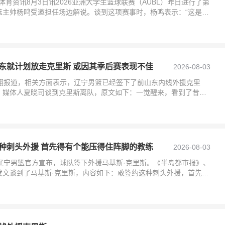
体育资讯8月3日讯2026亚洲大学生篮球联赛（AUBL）昨日进行了第
篮主帅杨鸣受邀担任场边解说。谈到这项赛事时，杨鸣表示：“这是一
时
东就计划放走克里斯 或因其季后赛表现不佳
2026-08-03
宋翔报道，相关方面表示，辽宁男篮已经签下了前山东内线外援克里
。媒体人夏晓司谈到克里斯离队，原文如下：一觉醒来，看到了昔日
会加盟辽篮的消息
种刺头外援 首先得有个能压得住阵脚的教练
2026-08-03
辽宁男篮官方宣布，球队签下外援马基斯·克里斯。《半岛都市报》、
发文谈到了马基斯·克里斯，内容如下：敢签约这种刺头外援，首先得
。目前，辽