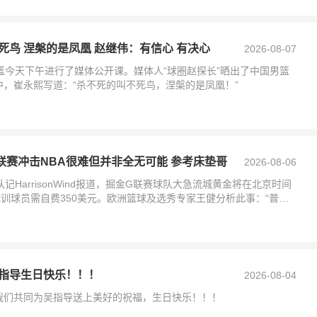
死鸟 涅槃的是凤凰 赵继伟：有信心 有决心
2026-08-07
篮今天下午进行了媒体公开课。媒体人“球圈赵探长”晒出了中国男篮
，崔永熙写道：“杀不死的叫不死鸟，涅槃的是凤凰！”
联赛冲击NBA很难但并非全无可能 参考床垫哥
2026-08-06
记HarrisonWind报道，掘金G联赛球队大急流城黄金将在北京时间
试训球员需自费350美元。欧洲篮球及选秀专家王健分析此事：“普通
群指导生日快乐！！！
2026-08-04
我们共同为吴指导送上美好的祝福，生日快乐！！！