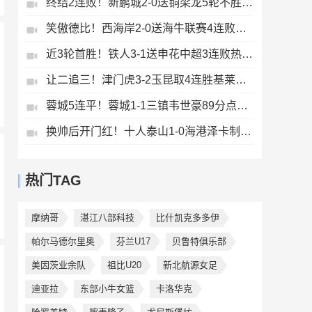
终结2连败！新鹏城2-0送铜梁龙5轮不胜37岁姜至鹏破门韦斯利建功
笑傲德比！西海岸2-0送海牛联赛4连败海牛仍垫底西海岸升至第二
近3轮首胜！铁人3-1送申花中超3连败热菲尼奥双响邦本宜裕传射
让二追三！津门虎3-2玉昆取4连胜基莱斯读秒绝杀萨尔瓦多破门
蓉城5连平！蓉城1-1三镇韦世豪89分点射救主费利佩造点李昂破门
换帅后开门红！十人泰山1-0海港泽卡制胜于金永扑点海港三球被吹
热门TAG
摩纳哥
湛江八部科技
比什凯克多多伊
帕尔马德尔里奥
芬兰U17
贝鲁特俱乐部
美因茨业余队
祖比U20
新北航源女足
迪亚拉
东部小牛女篮
卡洛华克