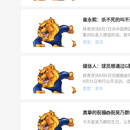
崔永熙：杀不死的叫不
体育资讯8月7日讯中国男
集训队各人想说的话。其中
类型：资讯
媒体人：球员想通过G
体育资讯8月6日讯据掘金队
8月31日举行公开试训，
人如何冲击NBA？
类型：资讯
真挚的祝福🎂祝吴乃
今天是吴乃群的生日，让