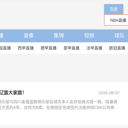
百度
播
录像
集锦
视频
球队
超直播
西甲直播
德甲直播
意甲直播
法甲直播
欧冠直播
辽篮大家庭！
2026-08-07
俱乐部与四川金强蓝鲸俱乐部及球员本人友好协商达成一致，段睿骐
方签约4年，合同为B类。在按规定完成签约注册并经CBA公司审核
为辽宁本钢