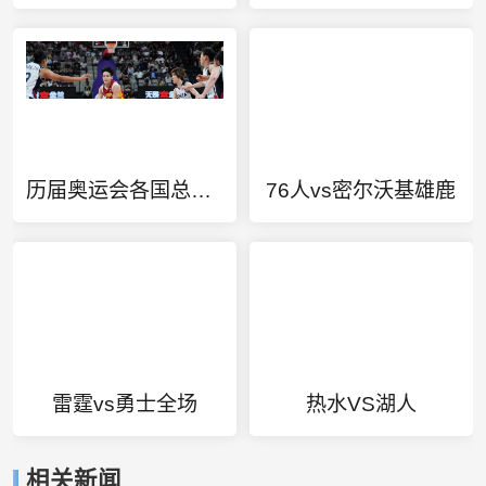
历届奥运会各国总奖牌榜
76人vs密尔沃基雄鹿
雷霆vs勇士全场
热水VS湖人
相关新闻