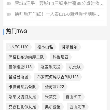
蓉城5连平！蓉城1-1三镇韦世豪89分点射救主费利佩造点李昂破门
换帅后开门红！十人泰山1-0海港泽卡制胜于金永扑点海港三球被吹
热门TAG
UNEC U20
松本山雅
蒂翁维尔
萨格勒布迪纳摩二队
科鲁尼亚
塞尔维亚U18
斯盖乐夫提
机张联
圣路易斯城
布罗德海滩联合B队U23
卡拉普莱后备队
圣何塞U22
斯莱戈流浪女足
米萊克
自由矿工
克孜勒扎尔女足
奥尔登堡
西山先锋