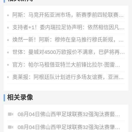
阿斯：马竞开拓亚洲市场，新赛季前四轮联赛两场安排在下午踢
支持者+1！委内瑞拉足协声明：依然相信因凡蒂诺有能力领导FIFA
焕然一新！阿斯：穆帅在皇马推行穆氏新规，迟到者将被罚缺席合练
世体：曼城对4500万欧报价不满意，巴萨将再次报价罗德里
官方：帕尔马租借亚特兰大前锋比拉尔·图雷，租期至2027年6月
奥莱报：阿根廷队计划进行多场友谊赛，亚洲是主要考虑的目的地
相关录像
08月04日佛山西甲足球联赛32强淘汰赛藝品高國際VS湛江狂狼·粵辉能源全场录像
08月04日佛山西甲足球联赛32强淘汰赛肇庆恒骏成VS三七互娱全场录像