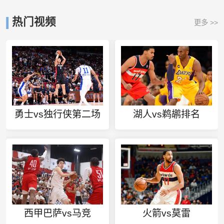
热门视频
更多 >>
勇士vs独行侠第二场
湖人vs鹈鹕排名
西甲巴萨vs马竞
火箭vs莫雷