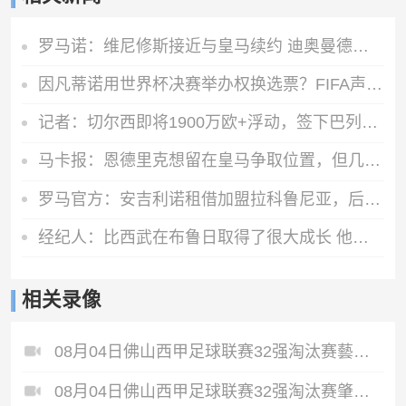
罗马诺：维尼修斯接近与皇马续约 迪奥曼德官宣很快到来
因凡蒂诺用世界杯决赛举办权换选票？FIFA声明：相关说法均是假的
记者：切尔西即将1900万欧+浮动，签下巴列卡诺左后卫查瓦里亚
马卡报：恩德里克想留在皇马争取位置，但几乎所有因素都对他不利
罗马官方：安吉利诺租借加盟拉科鲁尼亚，后者拥有选择买断条款
经纪人：比西武在布鲁日取得了很大成长 他希望为巴萨奉献一切
相关录像
08月04日佛山西甲足球联赛32强淘汰赛藝品高國際VS湛江狂狼·粵辉能源全场录像
08月04日佛山西甲足球联赛32强淘汰赛肇庆恒骏成VS三七互娱全场录像