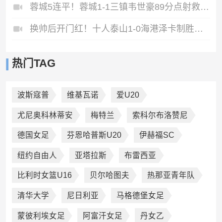
蓉城5连平！蓉城1-1三镇韦世豪89分点射救主费利佩造点李昂破门
换帅后开门红！十人泰山1-0海港泽卡制胜于金永扑点海港三球被吹
热门TAG
波斯寇普
维基瓦诺
爱U20
尤尼奥科林蒂安
梅特兰
索科尔布洛赞尼
德国女足
芬恩哈普斯U20
伊赫福SC
纽约自由人
亚塔拉斯
布雷西亚
比利时女篮U16
贝尔哈图夫
热那亚青年队
清华大学
尼日利亚
马格德堡女足
蒙彼利埃女足
阿富汗女足
丹女乙