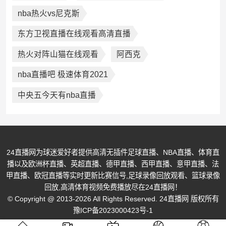
nba热火vs尼克斯
东方卫视直播在线观看高清直播
热火对阵山猫在线观看
阿西克
nba直播吧 极速体育2021
中央五今天有nba直播
24直播网为球迷爱好者提供高清无插件足球直播、NBA直播、体育直
播以及欧洲杯直播、英超直播、德甲直播、西甲直播、意甲直播、法
甲直播、欧冠直播等实时更新比赛信号,足球录像回放观看、篮球录像
回放,高清体育视频免费播放尽在24直播网！
© Copyright @ 2013-2026 All Rights Reserved. 24直播网 版权所有
豫ICP备2023000423号-1