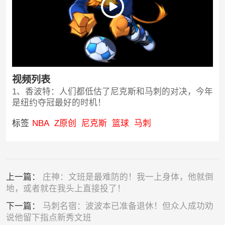
视频列表
1、香波特：人们都低估了尼克斯和马刺的对决，今年
是纽约夺冠最好的时机！
标签
NBA
Z原创
尼克斯
篮球
马刺
上一篇：
庄神：文班是最难防的！我一上身体，他就倒
地，或者就在我头上直接投了！
下一篇：
马刺名宿：波波本已准备退休！但众人成功劝
说他留下指点新秀文班