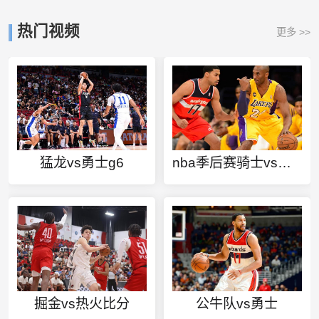
热门视频
更多 >>
猛龙vs勇士g6
nba季后赛骑士vs开拓者
掘金vs热火比分
公牛队vs勇士