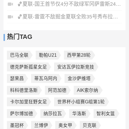
🏀夏联-国王首节仅4分不敌绿军冈萨雷斯24+10+5塞纳克10+12
🏀夏联-雷霆不敌掘金夏联全败35号秀布拉齐尔32+6马拉14+7+6
热门TAG
巴马全联
勒帕U21
西甲第28轮
德克萨斯孤星女足
安达瓦伊拉斯竞技
瑟荣昌
蒂瓦乌阿内
金沙萨维塔
科科德里洛斯
阿范加德
AIK索尔纳
卡尔加里狂野女足
世界杯小组赛G组第1轮
萨尔博加德
纳莎拉瓦
华洛斯
智利女篮
墨冠杯
兰博伊
奥女甲
贝克联