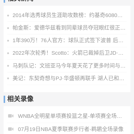
2014年选秀球员生涯助攻数榜：约基奇6080次断层领先
帕金斯：爱德华兹看到同辈球员夺冠眼红很正常 他想斩获更多荣誉
1年390万！76人官方：球队正式签下波普 后者将身披1号球衣
2022年次轮秀！Scotto：火箭已裁掉后卫JD·戴维森
马刺队记：文班亚马今年夏天花了更多时间与奥拉朱旺一起训练
美记：东契奇想与PJ·华盛顿再联手 湖人已和独行侠展开交易探讨
相关录像
WNBA全明星单项赛投篮之星-单项赛全场录像
07月19日NBA夏季联赛步行者-鹈鹕全场录像