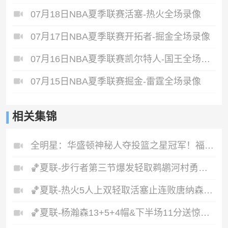
07月18日NBA夏季联赛活塞-热火全场录像
07月17日NBA夏季联赛开拓者-掘金全场录像
07月16日NBA夏季联赛凯尔特人-国王全场录像
07月15日NBA夏季联赛掘金-雷霆全场录像
相关集锦
全明星：华盛顿神秘人夺投篮之星冠军！福德夺得三分大赛冠军！
🏀夏联-步行者第三节爆发轻取鹈鹕河村勇辉5+5+12斯劳森22分
🏀夏联-热火5人上双轻取活塞止连败唐纳森20+8+10奥科里27分
🏀夏联-杨瀚森13+5+4帽&下半场11分送惊艳妙传开拓者力克掘金