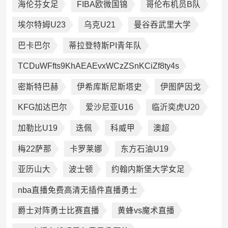
海伦芬女足
FIBA欧微国锦
哥伦布机员B队
埃尔特姆U23
乌克U21
曼谷吞武里大学
巴卡巴尔
蒂拉登特斯PI青年队
TCDuWFfts9KhAEAEvxWCzZSnKCiZf8ty4s
密斯特巴赫
伊希库斯尼斯塔史
伊图萨因戈
KFG加达巴尔
爱沙尼亚U16
临沂奕虎U20
加勒比U19
迭佩
科威甲
澳超
梅22萨那
卡罗莱娜
东方石油U19
亚历山大
波士顿
约翰内斯堡大学女足
nba直播免费高清无插件直播勇士
爵士对阵勇士比赛直播
黄蜂vs魔术直播