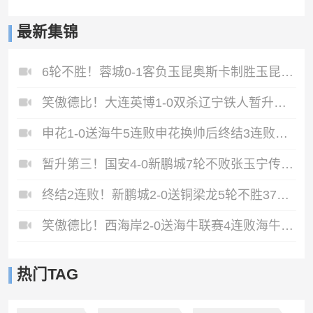
最新集锦
6轮不胜！蓉城0-1客负玉昆奥斯卡制胜玉昆暂第三蓉城全场1射正
笑傲德比！大连英博1-0双杀辽宁铁人暂升第2斯坦丘远射制胜
申花1-0送海牛5连败申花换帅后终结3连败阿苏埃助攻徐皓阳制胜
暂升第三！国安4-0新鹏城7轮不败张玉宁传射达万双响法比奥破门
终结2连败！新鹏城2-0送铜梁龙5轮不胜37岁姜至鹏破门韦斯利建功
笑傲德比！西海岸2-0送海牛联赛4连败海牛仍垫底西海岸升至第二
热门TAG