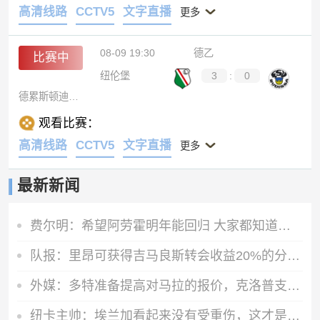
高清线路
CCTV5
文字直播
更多
08-09 19:30
德乙
比赛中
纽伦堡
3
:
0
德累斯顿迪纳摩
观看比赛：
高清线路
CCTV5
文字直播
更多
最新新闻
费尔明：希望阿劳霍明年能回归 大家都知道罗德里是非凡的球员
队报：里昂可获得吉马良斯转会收益20%的分成，大约为750万欧元
外媒：多特准备提高对马拉的报价，克洛普支持这桩转会
纽卡主帅：埃兰加看起来没有受重伤，这才是今晚最重要的