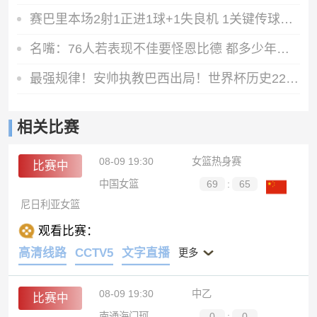
赛巴里本场2射1正进1球+1失良机 1关键传球+3对抗2成功 获评7.9分
名嘴：76人若表现不佳要怪恩比德 都多少年了 詹姆斯不该是替罪羊
最强规律！安帅执教巴西出局！世界杯历史22冠的主帅均来自本国
相关比赛
08-09 19:30
女篮热身赛
比赛中
中国女篮
69
:
65
尼日利亚女篮
观看比赛：
高清线路
CCTV5
文字直播
更多
08-09 19:30
中乙
比赛中
南通海门珂缔缘
0
:
0