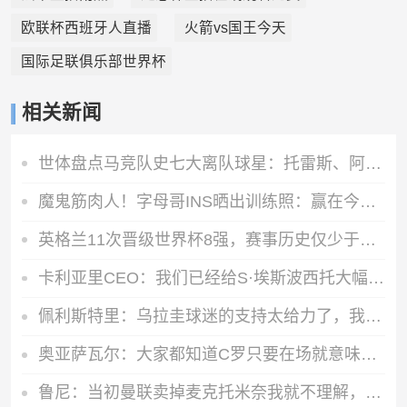
欧联杯西班牙人直播
火箭vs国王今天
国际足联俱乐部世界杯
相关新闻
世体盘点马竞队史七大离队球星：托雷斯、阿圭罗、弗兰、格子在列
魔鬼筋肉人！字母哥INS晒出训练照：赢在今天💯💪🏾
英格兰11次晋级世界杯8强，赛事历史仅少于巴西、德国
卡利亚里CEO：我们已经给S·埃斯波西托大幅加薪，但他更像是勒索
佩利斯特里：乌拉圭球迷的支持太给力了，我们会一场一场拼
奥亚萨瓦尔：大家都知道C罗只要在场就意味着威胁 这全世界都清楚
鲁尼：当初曼联卖掉麦克托米奈我就不理解，希望能签回他