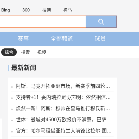
Bing
360
搜狗
神马
赛事
全部频道
球员
综合
搜索
视频
最新新闻
阿斯：马竞开拓亚洲市场，新赛季前四轮联赛两场安排在下午踢
支持者+1！委内瑞拉足协声明：依然相信因凡蒂诺有能力领导FIFA
焕然一新！阿斯：穆帅在皇马推行穆氏新规，迟到者将被罚缺席合练
世体：曼城对4500万欧报价不满意，巴萨将再次报价罗德里
官方：帕尔马租借亚特兰大前锋比拉尔·图雷，租期至2027年6月