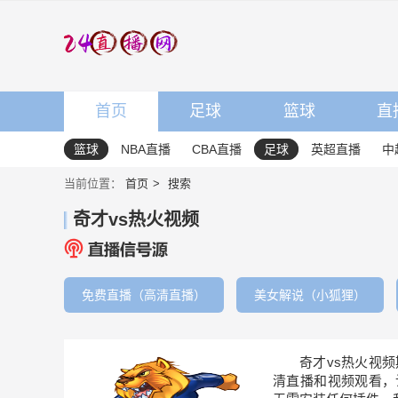
首页
足球
篮球
直
篮球
NBA直播
CBA直播
足球
英超直播
中
当前位置：
首页
搜索
奇才vs热火视频
免费直播（高清直播）
美女解说（小狐狸）
奇才vs热火视
清直播和视频观看，