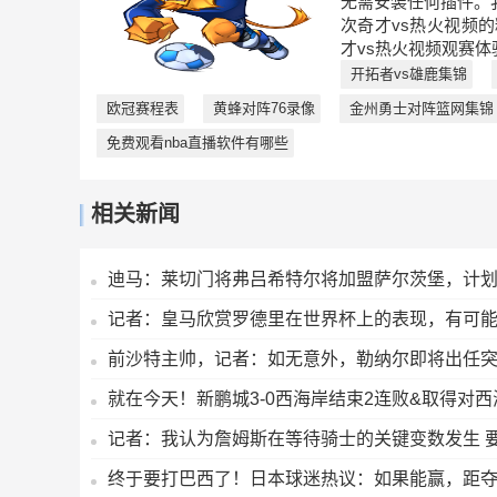
无需安装任何插件。
次奇才vs热火视频
才vs热火视频观赛体
开拓者vs雄鹿集锦
欧冠赛程表
黄蜂对阵76录像
金州勇士对阵篮网集锦
免费观看nba直播软件有哪些
相关新闻
迪马：莱切门将弗吕希特尔将加盟萨尔茨堡，计
记者：皇马欣赏罗德里在世界杯上的表现，有可
前沙特主帅，记者：如无意外，勒纳尔即将出任
就在今天！新鹏城3-0西海岸结束2连败&取得对
记者：我认为詹姆斯在等待骑士的关键变数发生 
终于要打巴西了！日本球迷热议：如果能赢，距