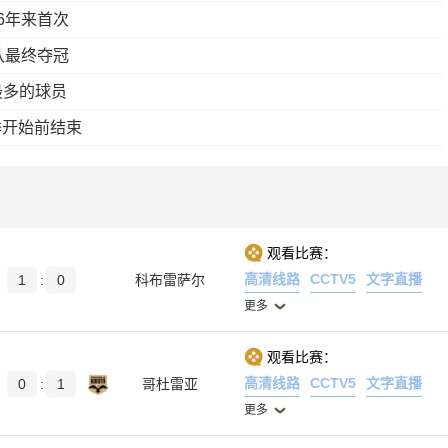
6年来首次
队最终夺冠
最多的球员
季开始前结束
观看比赛：
高清线路
CCTV5
文字直播
1
:
0
科布雷萨尔
更多
观看比赛：
高清线路
CCTV5
文字直播
0
:
1
哥杜雷亚
更多