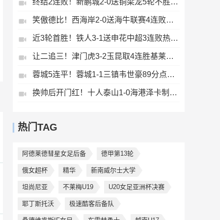
终结2连败！新鹏城2-0送铜梁龙5轮不胜37岁姜至鹏破门韦斯利建功
笑傲德比！西海岸2-0送海牛联赛4连败海牛仍垫底西海岸升至第二
近3轮首胜！铁人3-1送申花中超3连败热菲尼奥双响邦本宜裕传射
让二追三！津门虎3-2玉昆取4连胜基莱斯读秒绝杀萨尔瓦多破门
蓉城5连平！蓉城1-1三镇韦世豪89分点射救主费利佩造点李昂破门
换帅后开门红！十人泰山1-0海港泽卡制胜于金永扑点海港三球被吹
热门TAG
阿德莱德彗星女足后备
德甲第13轮
俄女超杯
精华
新南威尔士大学
坦尚尼亚
不莱梅U19
U20女足亚洲杯决赛
耶丁斯托沃
极速酷客后备队