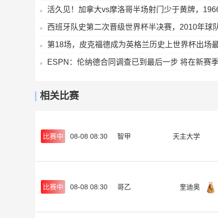
活久见！加拿大vs摩洛哥半场射门少于黄牌，196
西班牙队史第二次晋级世界杯半决赛，2010年球
第18场，皮克福德成为英格兰历史上世界杯出场
ESPN：伦纳德合同调查已到最后一步 将在新赛
相关比赛
比赛中
08-08 08:30
智甲
天主大学
比赛中
08-08 08:30
哥乙
奎迪奥