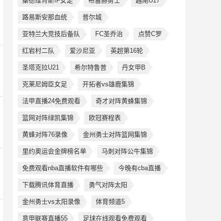
桑德维肯斯IF女足
布雷赫勇士
越南U17
路易斯安那血统
普尔城
亚特兰大竞技后备队
FC圣乔治
点赞C罗
红岩村二队
爱沙尼亚
英超第16轮
圣塔克拉U21
希尔特鲁普
丹女甲B
克莱尼姆臣女足
开拓者vs雄鹿集锦
法甲直播24免费观看
奇才对阵黄蜂集锦
篮网对阵绿凯集锦
欧冠赛程表
黄蜂对阵76录像
金州勇士对阵篮网集锦
里约奥运会金牌榜名单
马刺对阵公牛集锦
免费观看nba直播软件有哪些
今晚有cba直播
下载腾讯体育直播
勇气对阵太阳
金州勇士vs太阳录像
体育频道5
意甲联赛直播55
足球在线观看免费观看