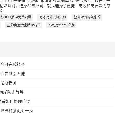
我们致力于提供最流畅、最清晰的直播体验，确保您不错过任何一
的精彩瞬间。选择24直播网，就是选择了便捷、高效和高质量的奇
验,
法甲直播24免费观看
奇才对阵黄蜂集锦
篮网对阵绿凯集锦
里约奥运会金牌榜名单
马刺对阵公牛集锦
划今日完成转会
能会尝试引入他
突尼斯新帅
西海岸队史首胜
要看如何处理哈登
夺世界杯就更近一步