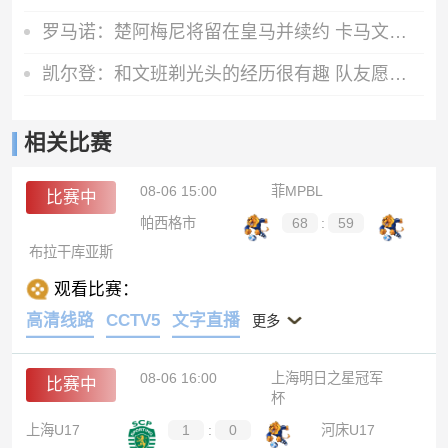
罗马诺：楚阿梅尼将留在皇马并续约 卡马文加目前不想离队
凯尔登：和文班剃光头的经历很有趣 队友愿意一起的话不介意再剃
相关比赛
08-06 15:00
菲MPBL
比赛中
帕西格市
68
:
59
布拉干库亚斯
观看比赛：
高清线路
CCTV5
文字直播
更多
08-06 16:00
上海明日之星冠军
比赛中
杯
上海U17
1
:
0
河床U17