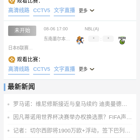
观看比赛：
高清线路
CCTV5
文字直播
更多
08-06 17:00
NBL(A)
未开始
东南墨尔本凤凰
*
:
*
日本B联赛联队
观看比赛：
高清线路
CCTV5
文字直播
更多
最新新闻
罗马诺：维尼修斯接近与皇马续约 迪奥曼德官宣很快到来
因凡蒂诺用世界杯决赛举办权换选票？FIFA声明：相关说法均是假的
记者：切尔西即将1900万欧+浮动，签下巴列卡诺左后卫查瓦里亚