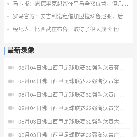
马卡报：恩德里克想留在皇马争取位置，但几乎所有因素都对他不利
罗马官方：安吉利诺租借加盟拉科鲁尼亚，后者拥有选择买断条款
经纪人：比西武在布鲁日取得了很大成长 他希望为巴萨奉献一切
最新录像
08月04日佛山西甲足球联赛32强淘汰赛藝品高國際VS湛江狂狼·粵辉能源全场录像
08月04日佛山西甲足球联赛32强淘汰赛肇庆恒骏成VS三七互娱全场录像
08月04日佛山西甲足球联赛32强淘汰赛广东西南建设VS香港圣徒全场录像
08月04日佛山西甲足球联赛32强淘汰赛贪玩游戏VS美的薪火全场录像
08月03日佛山西甲足球联赛32强淘汰赛大塘控股VS茂名市点都得全场录像
08月03日佛山西甲足球联赛32强淘汰赛广东客家青年VS广州英华思力U17全场录像