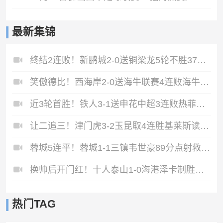
最新集锦
终结2连败！新鹏城2-0送铜梁龙5轮不胜37岁姜至鹏破门韦斯利建功
笑傲德比！西海岸2-0送海牛联赛4连败海牛仍垫底西海岸升至第二
近3轮首胜！铁人3-1送申花中超3连败热菲尼奥双响邦本宜裕传射
让二追三！津门虎3-2玉昆取4连胜基莱斯读秒绝杀萨尔瓦多破门
蓉城5连平！蓉城1-1三镇韦世豪89分点射救主费利佩造点李昂破门
换帅后开门红！十人泰山1-0海港泽卡制胜于金永扑点海港三球被吹
热门TAG