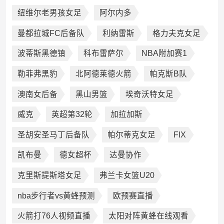
纽维尔老男孩女足
阿尔内多
曼都拉城FC后备队
利纳雷斯
格力夫克女足
波蒂斯黑德镇
科布雷萨尔
NBA附加赛1
勒菲弗黑豹
北阿德莱德火箭
帕克斯B队
澳南女后备
黑山男篮
埃奇沃特女足
威克
英超第32轮
加拉加斯
圣胡安圣马丁后备队
帕尔蒂克女足
FIX
凯布曼
德女超杯
达曼协作
克里斯提斯塔女足
弗兰卡女篮U20
nba步行者vs黄蜂预测
欧预赛直播
火箭打76人视频直播
太阳对阵黄蜂在线观看