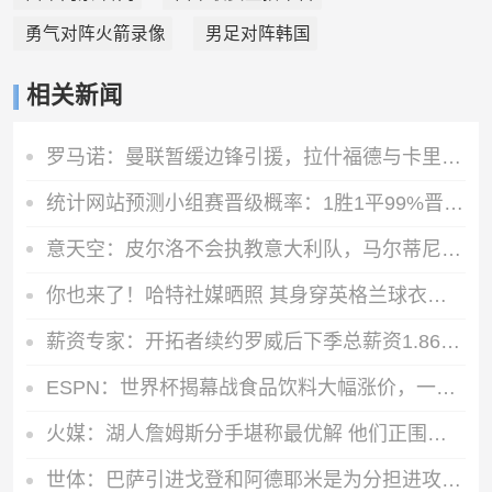
勇气对阵火箭录像
男足对阵韩国
相关新闻
罗马诺：曼联暂缓边锋引援，拉什福德与卡里克都希望先尝试合作
统计网站预测小组赛晋级概率：1胜1平99%晋级 2平1负最高11%
意天空：皮尔洛不会执教意大利队，马尔蒂尼、莱昂纳多可能辞职
你也来了！哈特社媒晒照 其身穿英格兰球衣现场观看世界杯1/4决赛
薪资专家：开拓者续约罗威后下季总薪资1.86亿 距税线还差1500万
ESPN：世界杯揭幕战食品饮料大幅涨价，一杯710毫升啤酒约17美元
火媒：湖人詹姆斯分手堪称最优解 他们正围绕东契奇打造最强阵容
世体：巴萨引进戈登和阿德耶米是为分担进攻重任，解放亚马尔