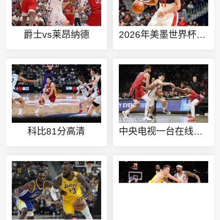
爵士vs莱昂纳德
2026年美墨世界杯南美区预选赛
科比81分高清
中央电视一台在线直播