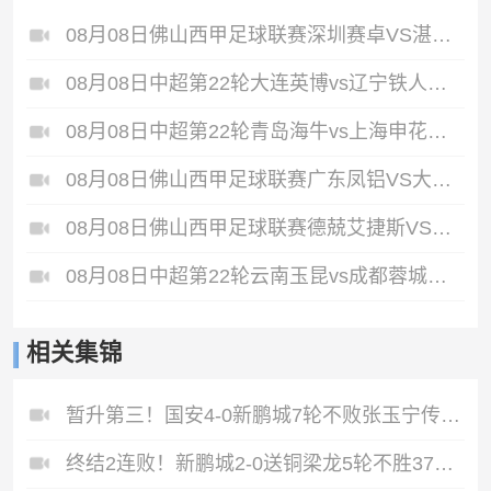
08月08日佛山西甲足球联赛深圳赛卓VS湛江热点·粤标售电全场录像
08月08日中超第22轮大连英博vs辽宁铁人全场录像
08月08日中超第22轮青岛海牛vs上海申花全场录像
08月08日佛山西甲足球联赛广东凤铝VS大塘控股全场录像
08月08日佛山西甲足球联赛德兢艾捷斯VS白坭兴龙全场录像
08月08日中超第22轮云南玉昆vs成都蓉城全场录像
相关集锦
暂升第三！国安4-0新鹏城7轮不败张玉宁传射达万双响法比奥破门
终结2连败！新鹏城2-0送铜梁龙5轮不胜37岁姜至鹏破门韦斯利建功