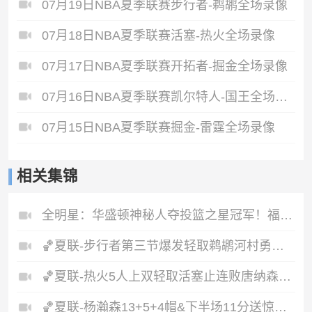
07月19日NBA夏季联赛步行者-鹈鹕全场录像
07月18日NBA夏季联赛活塞-热火全场录像
07月17日NBA夏季联赛开拓者-掘金全场录像
07月16日NBA夏季联赛凯尔特人-国王全场录像
07月15日NBA夏季联赛掘金-雷霆全场录像
相关集锦
全明星：华盛顿神秘人夺投篮之星冠军！福德夺得三分大赛冠军！
🏀夏联-步行者第三节爆发轻取鹈鹕河村勇辉5+5+12斯劳森22分
🏀夏联-热火5人上双轻取活塞止连败唐纳森20+8+10奥科里27分
🏀夏联-杨瀚森13+5+4帽&下半场11分送惊艳妙传开拓者力克掘金