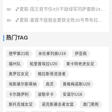
🏀夏联-国王首节仅4分不敌绿军冈萨雷斯24+10+5塞纳克10+12
🏀夏联-雷霆不敌掘金夏联全败35号秀布拉齐尔32+6马拉14+7+6
热门TAG
德甲第21轮
米伦拿列奥U19
伊亚佩
福州队
帕里普埃拉U20
莱卡特老虎女足
奥罗拉女足
格拉斯哥流浪者
埃斯基尔斯蒂纳
高灵
普格梅诺斯U20
卡尔路伊利
波勒辛卡
安道尔U16
斯托克城女足
诺克斯袭击者女篮
澳门黑熊