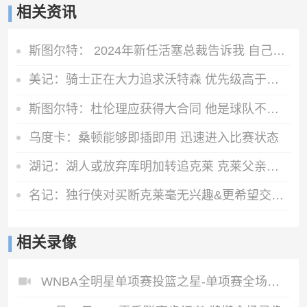
相关资讯
斯图尔特： 2024年新任活塞总裁告诉我 自己可能成为交易筹码
美记：骑士正在大力追求沃特森 优先级高于库明加和德罗赞
斯图尔特：杜伦理应获得大合同 他是球队不可或缺的核心拼图
乌度卡：桑顿能够即插即用 迅速进入比赛状态
湖记：湖人或放弃库明加转追克莱 克莱父亲积极运作儿子加盟湖人
名记：独行侠对买断克莱毫无兴趣&更希望交易 对加福德要价一首轮
相关录像
WNBA全明星单项赛投篮之星-单项赛全场录像