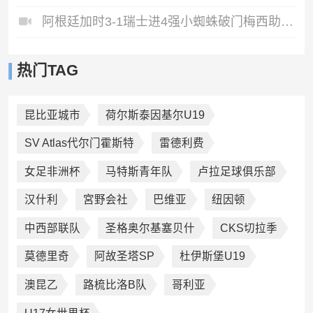
阿根廷加时3-1瑞士进4强小蜘蛛破门梅西助攻麦卡恩博洛假摔染红
热门TAG
昆比亚城市
荷尔斯泰因基尔U19
SV Atlas代尔门霍斯特
雷德利费
女足非洲杯
马特斯青年队
卢拉足球俱乐部
汉什利
宮野会社
巴维亚
纽因顿
中西部联队
圣格奥尔基塞贝什
CKS切拉季
莫德里奇
阿故圣塔SP
杜伊斯堡U19
澳昆乙
路梳比洛B队
哥利亚