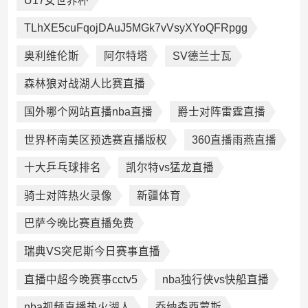
U17女世界杯
TLhXE5cuFqojDAuJ5MGk7vVsyXYoQFRpgg
奥利维伦斯
阿尔特塔
SV德兰士瓦
森林狼对战湖人比赛直播
国外哪个网站直播nba直播
爵士对阵雷霆直播
世界杯南美区预选赛直播版权
360直播雨燕直播
十大乒乓球排名
凯尔特vs猛龙直播
骑士对阵热火录像
新疆体育
巴萨今晚比赛直播免费
瑞典VS突尼斯今日赛事直播
直播中超今晚赛事cctv5
nba独行侠vs快船直播
nba视频直播热火湖人
乔纳森西蒙斯