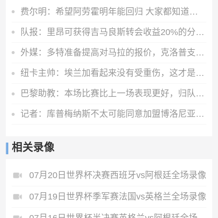
费尔明：希望阿劳霍明年能回归 大家都知道罗德里是非凡的球员
队报：里昂可获得吉马良斯转会收益20%的分成，大约为750万欧元
外媒：多特准备提高对马拉的报价，克洛普支持这桩转会
纽卡主帅：埃兰加看起来没有受重伤，这才是今晚最重要的
巴黎助教：本场比赛比上一场表现更好，归队国脚可参加欧洲超级杯
记者：库普梅纳斯不太可能同意加盟博洛尼亚，此前已拒绝土超球队
相关录像
07月20日世界杯决赛西班牙vs阿根廷全场录像
07月19日世界杯季军赛法国vs英格兰全场录像