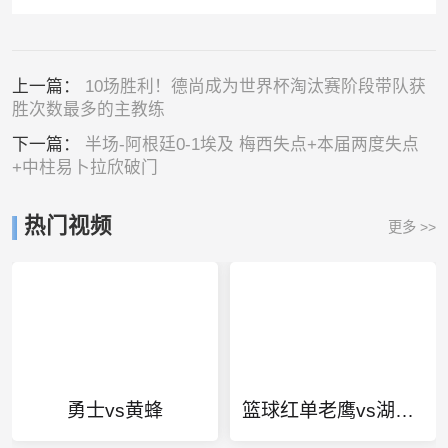
上一篇：
10场胜利！德尚成为世界杯淘汰赛阶段带队获
胜次数最多的主教练
下一篇：
半场-阿根廷0-1埃及 梅西失点+本届两度失点
+中柱易卜拉欣破门
热门视频
更多 >>
勇士vs黄蜂
篮球红单老鹰vs湖人猛料