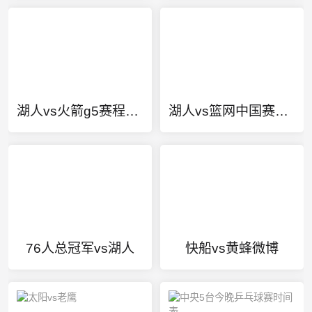
湖人vs火箭g5赛程回放
湖人vs篮网中国赛门票
76人总冠军vs湖人
快船vs黄蜂微博