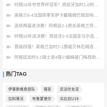
时隔16年夺世界杯冠军！西班牙加时1-0阿根廷费兰制胜恩佐染红
英格兰6-4法国获季军萨卡戴帽姆巴佩双响创纪录奥利塞2助+失良机
连续两届进决赛！阿根廷2-1绝杀英格兰劳塔罗恩佐破门梅西两助攻
时隔16年进决赛！西班牙2-0法国亚马尔造点奥亚萨瓦尔、波罗破门
晋级四强！英格兰加时2-1挪威贝林厄姆连场双响谢尔德鲁普破门
阿根廷加时3-1瑞士进4强小蜘蛛破门梅西助攻麦卡恩博洛假摔染红
热门TAG
伊普斯维奇部队
锡安
尼泊尔女足
拉科蒂沃
布鲁蒙德尔
瓜比拉U19