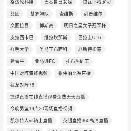
格达轮科隆
巴吞鲁日女足
拉瓦耶哈罗切
艾因
基罗姆队
查维斯
尚普维尔
文图拉县
博斯高
明日之星女子冠军杯
皮拉西卡巴
维拉坎那斯
巴拉圭U16
祥明大学
圣马丁布萨科
厄斯特松德
延雪平
亚马逊FC
扎布热矿工
中国对阵黄蜂视频
张伟丽比赛直播
猛龙对阵76
篮球直播在线直播观看免费天天直播
今晚男篮19点30现场直播视频
凯尔特人vs骑士直播
英超直播360高清直播