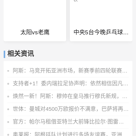
太阳vs老鹰
中央5台今晚乒乓球赛时间表
相关资讯
阿斯：马竞开拓亚洲市场，新赛季前四轮联赛两场安排在下午踢
支持者+1！委内瑞拉足协声明：依然相信因凡蒂诺有能力领导FIFA
焕然一新！阿斯：穆帅在皇马推行穆氏新规，迟到者将被罚缺席合练
世体：曼城对4500万欧报价不满意，巴萨将再次报价罗德里
官方：帕尔马租借亚特兰大前锋比拉尔·图雷，租期至2027年6月
奥莱报：阿根廷队计划进行多场友谊赛，亚洲是主要考虑的目的地