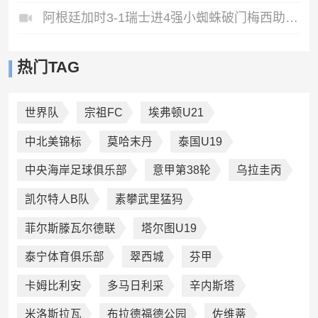
阿根廷加时3-1瑞士进4强小蜘蛛破门梅西助攻麦卡恩博洛假摔染红
热门TAG
世界队
宗祖FC
埃弗顿U21
中北美锦标
莫哈末丹
泰国U19
中央海岸足球俱乐部
意甲第38轮
乌拉圭丙
凯尔特人B队
素攀武里猛犸
菲尔斯滕瓦尔德联
塔尔图U19
泰宁体育俱乐部
翠西城
芬甲
卡姆比利安
多马日利采
辛内斯塔
米洛斯拉瓦
布拉德福德公园
佐维蒂