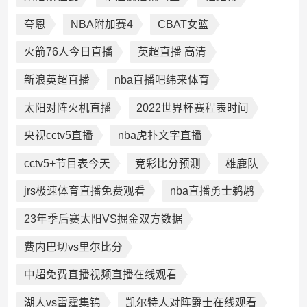
夸恩
NBA附加赛4
CBAT女篮
火箭76人今日直播
英超直播 高清
新浪英超直播
nba直播吧纬来体育
太阳对阵火机直播
2022世界杯赛程表时间
央视cctv5直播
nba虎扑文字直播
cctv5+节目表今天
竞彩比分预测
雄鹿队
jrs极速体育直播免费观看
nba直播勇士鹈鹕
23年季后赛太阳VS掘金双方数据
费内巴切vs里尔比分
中超免费直播视频直播在线观看
湖人vs雷霆集锦
凯尔特人对阵爵士在线观看