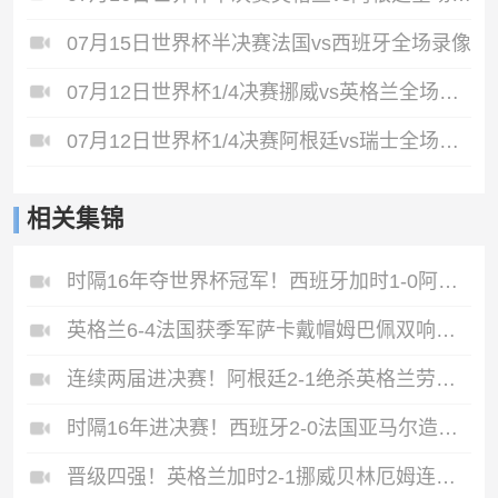
07月15日世界杯半决赛法国vs西班牙全场录像
07月12日世界杯1/4决赛挪威vs英格兰全场录像
07月12日世界杯1/4决赛阿根廷vs瑞士全场录像
相关集锦
时隔16年夺世界杯冠军！西班牙加时1-0阿根廷费兰制胜恩佐染红
英格兰6-4法国获季军萨卡戴帽姆巴佩双响创纪录奥利塞2助+失良机
连续两届进决赛！阿根廷2-1绝杀英格兰劳塔罗恩佐破门梅西两助攻
时隔16年进决赛！西班牙2-0法国亚马尔造点奥亚萨瓦尔、波罗破门
晋级四强！英格兰加时2-1挪威贝林厄姆连场双响谢尔德鲁普破门