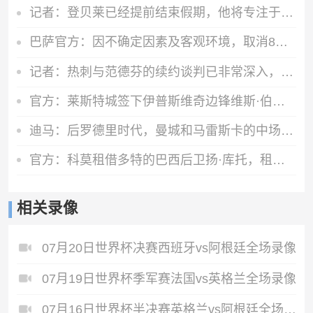
记者：登贝莱已经提前结束假期，他将专注于训练恢复和欧洲超级杯
巴萨官方：因不确定因素及客观环境，取消8月15日的友谊赛
记者：热刺与范德芬的续约谈判已非常深入，德泽尔比发挥关键作用
官方：莱斯特城签下伊普斯维奇边锋维斯·伯恩斯，签约3年
迪马：后罗德里时代，曼城和马雷斯卡的中场梦想人选已确定为恩佐
官方：科莫租借多特的巴西后卫扬·库托，租期一个赛季
相关录像
07月20日世界杯决赛西班牙vs阿根廷全场录像
07月19日世界杯季军赛法国vs英格兰全场录像
07月16日世界杯半决赛英格兰vs阿根廷全场录像