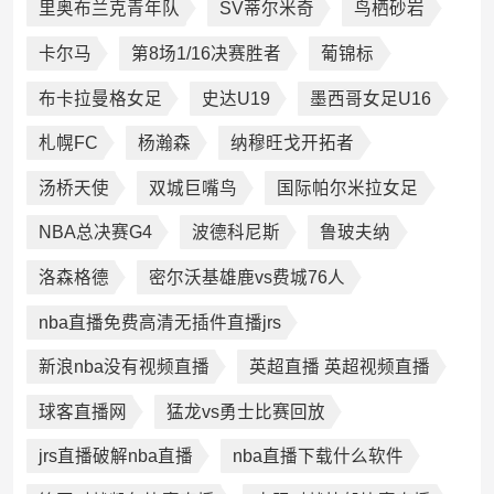
里奥布兰克青年队
SV蒂尔米奇
鸟栖砂岩
卡尔马
第8场1/16决赛胜者
葡锦标
布卡拉曼格女足
史达U19
墨西哥女足U16
札幌FC
杨瀚森
纳穆旺戈开拓者
汤桥天使
双城巨嘴鸟
国际帕尔米拉女足
NBA总决赛G4
波德科尼斯
鲁玻夫纳
洛森格德
密尔沃基雄鹿vs费城76人
nba直播免费高清无插件直播jrs
新浪nba没有视频直播
英超直播 英超视频直播
球客直播网
猛龙vs勇士比赛回放
jrs直播破解nba直播
nba直播下载什么软件