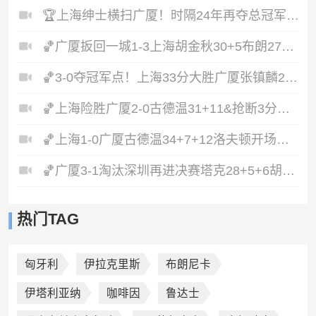
🏆上海绅士横扫广厦！时隔24年再夺总冠军！王哲林爆砍29+14！
🏀广厦扳回一城1-3上海胡金秋30+5布朗27+8古德温28+6+8
🏀3-0夺冠军点！上海33分大胜广厦张镇麟23+9+6孙铭徽8中2
🏀上海险胜广厦2-0古德温31+11&抢断3分压哨绝杀布朗空砍50分
🏀上海1-0广厦古德温34+7+12洛夫顿开场伤退孙铭徽0分&5失误
🏀广厦3-1淘汰深圳再进决赛塔克28+5+6胡金秋15+8贺希宁12分
热门TAG
匈牙利
伊拉克里斯
布朗尼卡
伊塔利亚纳
咖啡因
鲁达士