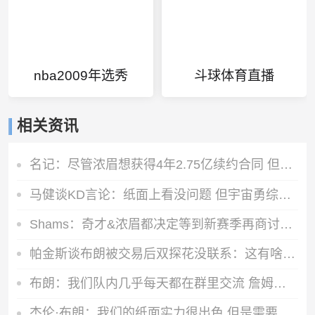
nba2009年选秀
斗球体育直播
相关资讯
名记：尽管浓眉想获得4年2.75亿续约合同 但奇才不会开出此报价
马健谈KD言论：纸面上看没问题 但宇宙勇综合实力高目前76人一档
Shams：奇才&浓眉都决定等到新赛季再商讨续约 或在开季20场左右
帕金斯谈布朗被交易后双探花没联系：这有啥惊讶？他们场外没私交
布朗：我们队内几乎每天都在群里交流 詹姆斯在群聊里很活跃
杰伦·布朗：我们的纸面实力很出色 但是需要磨合才能兑现天赋