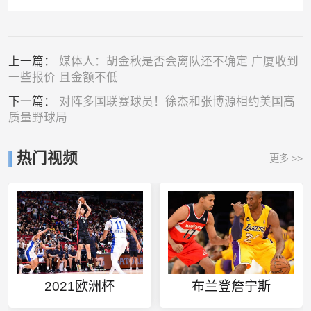
上一篇：
媒体人：胡金秋是否会离队还不确定 广厦收到
一些报价 且金额不低
下一篇：
对阵多国联赛球员！徐杰和张博源相约美国高
质量野球局
热门视频
更多 >>
2021欧洲杯
布兰登詹宁斯