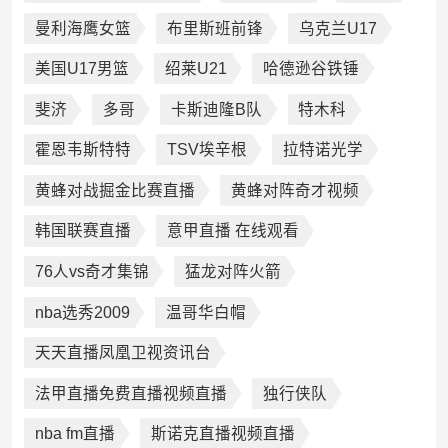
曼利海鹰女篮
布里斯班前锋
乌克兰U17
美国U17男篮
绍莱U21
哈德逊谷铁锤
斐济
多哥
卡斯迪隆B队
特木科
霍恩韦斯特特
TSV埃辛根
拉特诺光学
黄蜂对战掘金比赛直播
黄蜂对阵奇才视频
韩国联赛直播
意甲直播 在线观看
76人vs奇才集锦
猛龙对阵火箭
nba选秀2009
温哥华白帽
天天直播凤凰卫视资讯台
法甲直播免费直播视频直播
独行侠队
nba fm直播
斯诺克直播视频直播