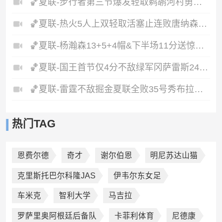
🏀夏联-步行者第三节爆发轻取鹈鹕河村勇辉5+5+12斯劳森22分
🏀夏联-热火5人上双轻取活塞止连败唐纳森20+8+10奥科里27分
🏀夏联-杨瀚森13+5+4帽&下半场11分送惊艳妙传开拓者力克掘金
🏀夏联-国王首节仅4分不敌绿军冈萨雷斯24+10+5塞纳克10+12
🏀夏联-雷霆不敌掘金夏联全败35号秀布拉齐尔32+6马拉14+7+6
热门TAG
恩费尔德
奇才
谢尔伯恩
明尼苏达山猫
克里斯托巴尔科隆JAS
伊韦尔东女足
车米克
智利大学
马吉拉
罗萨里奥阿根廷后备队
卡菲利体育
尼德康