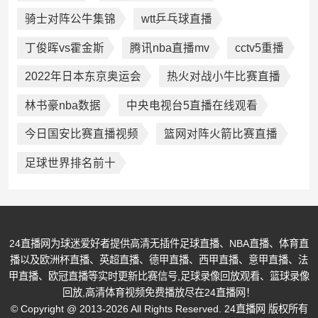
骑士对阵公牛集锦
wtt乒乓球直播
丁俊晖vs霍金斯
腾讯nba直播mv
cctv5重播
2022年日本东京奥运会
热火对战小牛比赛直播
林书豪nba数据
中央电视台5直播在线观看
今日国安比赛直播视频
篮网对阵火箭比赛直播
足球世界排名前十
24直播网为球迷爱好者提供高清无插件足球直播、NBA直播、体育直
播以及欧洲杯直播、英超直播、德甲直播、西甲直播、意甲直播、法
甲直播、欧冠直播等实时更新比赛信号,足球录像回放观看、篮球录像
回放,高清体育视频免费播放尽在24直播网！
© Copyright @ 2013-2026 All Rights Reserved. 24直播网 版权所有