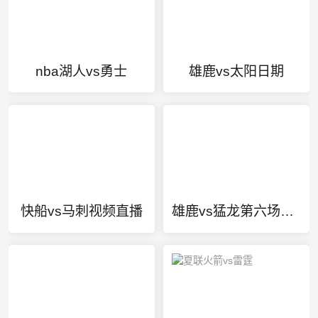
nba湖人vs勇士
雄鹿vs太阳日期
快船vs马刺视频直播
雄鹿vs猛龙第六场回放