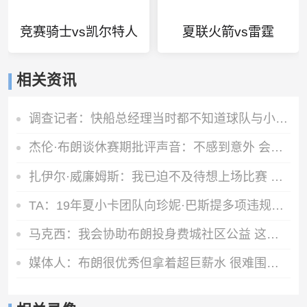
竞赛骑士vs凯尔特人
夏联火箭vs雷霆
相关资讯
调查记者：快船总经理当时都不知道球队与小卡有多少份秘密协议
杰伦·布朗谈休赛期批评声音：不感到意外 会专注于应该专注的事
扎伊尔·威廉姆斯：我已迫不及待想上场比赛 愿盯防对手核心
TA：19年夏小卡团队向珍妮·巴斯提多项违规激励要求 但都被拒绝
马克西：我会协助布朗投身费城社区公益 这座城市会很欢迎他
媒体人：布朗很优秀但拿着超巨薪水 很难围绕这样的合同构建阵容