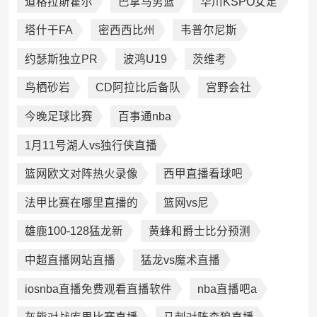
道格拉斯霍尔
巴拿马男篮
华川KSPO女足
塔什干FA
密西西比州
韦普尔尼斯
约瑟斯独立PR
波鸿U19
茨维考
鸟栖砂岩
CD阿拉比后备队
宫野会社
今晚足球比赛
百事通nba
1月11号湖人vs独行侠直播
篮网欧文对阵热火录像
西甲直播看球吧
法甲比赛在哪里直播的
篮网vs尼
雄鹿100-128猛龙新
黄蜂和爵士比分预测
中超直播网站直播
猛龙vs魔术直播
iosnba直播免费观看直播软件
nba直播吧a