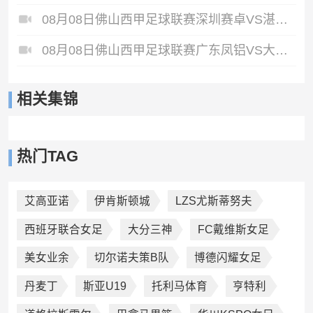
08月08日佛山西甲足球联赛深圳赛卓VS湛江热点·粤标售电全场录像
08月08日佛山西甲足球联赛广东凤铝VS大塘控股全场录像
相关集锦
热门TAG
艾高亚诺
伊肯斯顿城
LZS尤斯蒂努夫
西班牙联合女足
大分三神
FC戴维斯女足
美女业余
切尔诺夫策B队
博德闪耀女足
丹麦丁
斯亚U19
托利马体育
亨特利