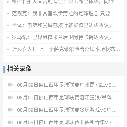
维拉官推发文告别迪涅：俱乐部全体成员向他致以最诚挚的祝福
范戴克：我非常喜欢伊劳拉的足球理念 只要有新援加盟就热烈欢迎
世体：巴萨和曼城已接近就罗德里达成协议，只剩一些细节需要敲定
罗马诺：里昂租借米兰后卫阿特卡梅达协议，将承担球员全额薪水
势头喜人！TA：伊萨克维尔茨若延续本场状态，球迷完全能满怀期待
相关录像
08月09日佛山西甲足球联赛广州蜀地红VS广东客家青年全场录像
08月09日佛山西甲足球联赛湛江狂狼·粵辉能源VS三七互娱全场录像
08月09日佛山西甲足球联赛贪玩游戏VS广东西南建设全场录像
08月09日佛山西甲足球联赛顺德新青年VS三水乐民兴健力宝全场录像