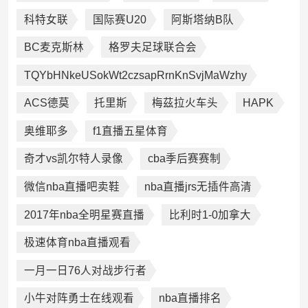
科特女联
国际赛U20
阿斯塔纳B队
BC麦克斯林
格罗夫足球联合会
TQYbHNkeUSokWt2czsapRrnKnSvjMaWzhy
ACS德莫
托里斯
梅茲拉火车头
HAPK
奥维耶多
f1直播五星体育
奇才vs凯尔特人录像
cba季后赛赛制
微信nba直播吧卖鞋
nba直播jrs无插件高清
2017年nba全明星赛直播
比利时1-0加拿大
极速体育nba直播观看
一月一日76人对战步行者
小牛对阵勇士在线观看
nba直播排名