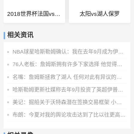
2018世界杯法国vs阿根廷
太阳vs湖人保罗
相关资讯
NBA球星哈斯勒姆确认：我在去年9月成为伊普斯维奇少数股东
76人老板：詹姆斯拥有许多下家选择 他觉得我们有能力夺冠
名嘴：詹姆斯拯救了湖人 任何对此有异议的就是根本不懂球
哈斯勒姆更新社媒称去年9月投资了英超伊普斯维奇队 韦德点赞
美记：掘船关于沃特森潜在签换交易框架 小琼斯&邓恩&选秀权&纳吉
布朗：今夏对我的舆论攻击达到了比以往更高程度 这没出乎我意料