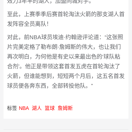
效力3年半的湖人，加盟同城对手。
至此，上赛季季后赛首轮淘汰火箭的那支湖人首
发阵容全员离队！
对此，前NBA球员埃迪·约翰逊评论道：“这张照
片完美定格了勒布朗·詹姆斯的伟大，也让我们
再次明白，为何他是有史以来最出色的‘球队粘
合剂’。他正是带领这套首发五虎在首轮淘汰了
火箭，但谁能想到，短短两个月后，这五名首发
球员便各奔东西，全部转投他队。”
标签
NBA
湖人
篮球
詹姆斯