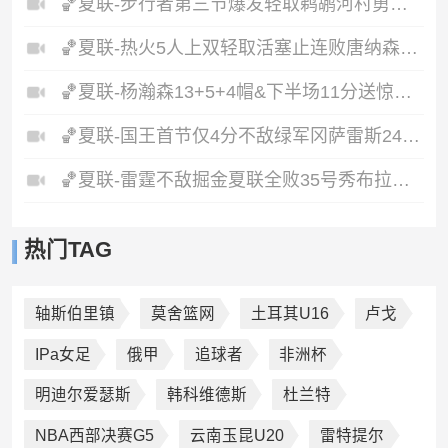
🏀夏联-步行者第三节爆发轻取鹈鹕河村勇辉5+5+12斯劳森22分
🏀夏联-热火5人上双轻取活塞止连败唐纳森20+8+10奥科里27分
🏀夏联-杨瀚森13+5+4帽&下半场11分送惊艳妙传开拓者力克掘金
🏀夏联-国王首节仅4分不敌绿军冈萨雷斯24+10+5塞纳克10+12
🏀夏联-雷霆不敌掘金夏联全败35号秀布拉齐尔32+6马拉14+7+6
热门TAG
轴斯伯里镇
莫舍篮网
土耳其U16
卢戈
IPa女足
俄甲
追球者
非洲杯
明迪尔爱瑟斯
韩科维德斯
杜兰特
NBA西部决赛G5
云南玉昆U20
雷特提尔