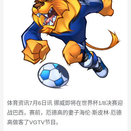
体育资讯7月6日讯 挪威即将在世界杯1/8决赛迎
战巴西，赛前，厄德高的妻子海伦·斯皮林·厄德
高做客了VGTV节目。