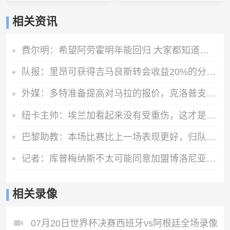
相关资讯
费尔明：希望阿劳霍明年能回归 大家都知道罗德里是非凡的球员
队报：里昂可获得吉马良斯转会收益20%的分成，大约为750万欧元
外媒：多特准备提高对马拉的报价，克洛普支持这桩转会
纽卡主帅：埃兰加看起来没有受重伤，这才是今晚最重要的
巴黎助教：本场比赛比上一场表现更好，归队国脚可参加欧洲超级杯
记者：库普梅纳斯不太可能同意加盟博洛尼亚，此前已拒绝土超球队
相关录像
07月20日世界杯决赛西班牙vs阿根廷全场录像