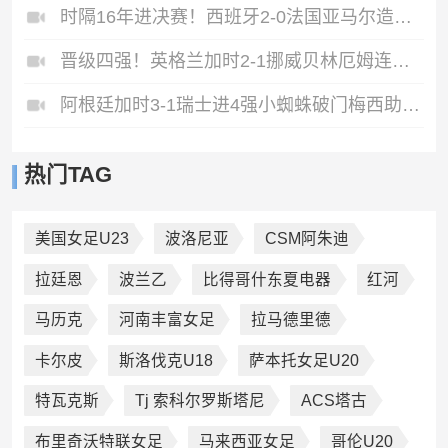
时隔16年进决赛！西班牙2-0法国亚马尔造点奥亚萨瓦尔、波罗破门
晋级四强！英格兰加时2-1挪威贝林厄姆连场双响谢尔德鲁普破门
阿根廷加时3-1瑞士进4强小蜘蛛破门梅西助攻麦卡恩博洛假摔染红
热门TAG
美国女足U23
波洛尼亚
CSM阿朱迪
拉廷恩
波兰乙
比得哥什东夏电器
红河
马历克
河南丰富女足
拉马德里德
卡尔皮
斯洛伐克U18
萨本托女足U20
特瓦克斯
Tj 索科尔罗斯塔尼
ACS塔古
布里奇沃特联女足
马来西亚女足
哥伦U20