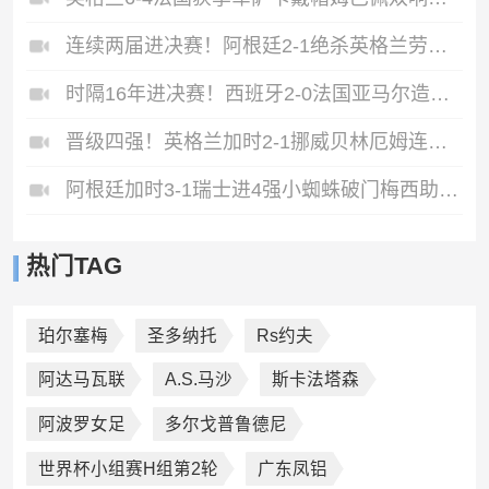
连续两届进决赛！阿根廷2-1绝杀英格兰劳塔罗恩佐破门梅西两助攻
时隔16年进决赛！西班牙2-0法国亚马尔造点奥亚萨瓦尔、波罗破门
晋级四强！英格兰加时2-1挪威贝林厄姆连场双响谢尔德鲁普破门
阿根廷加时3-1瑞士进4强小蜘蛛破门梅西助攻麦卡恩博洛假摔染红
热门TAG
珀尔塞梅
圣多纳托
Rs约夫
阿达马瓦联
A.S.马沙
斯卡法塔森
阿波罗女足
多尔戈普鲁德尼
世界杯小组赛H组第2轮
广东凤铝