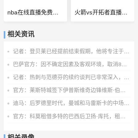
nba在线直播免费观看直播88看球
火箭vs开拓者直播视频
相关资讯
记者：登贝莱已经提前结束假期，他将专注于训练恢复和欧洲超级杯
巴萨官方：因不确定因素及客观环境，取消8月15日的友谊赛
记者：热刺与范德芬的续约谈判已非常深入，德泽尔比发挥关键作用
官方：莱斯特城签下伊普斯维奇边锋维斯·伯恩斯，签约3年
迪马：后罗德里时代，曼城和马雷斯卡的中场梦想人选已确定为恩佐
官方：科莫租借多特的巴西后卫扬·库托，租期一个赛季
相关录像