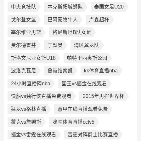
中央竞技队
本克斯拓城狮队
泰国女足U20
戈尔登女篮
巴阿蒙牧牛人
卢森超杯
塞尔维亚男篮
格尼斯坦B队女足
费尔德霍芬
于默奥
湾区翼龙队
斯洛文尼亚女篮U18
帕特里西奥斯公园
波洛克瓦尼
鲁赫维索凯
kk体育直播nba
24小时直播网nba
国王vs掘金在线观看
快船vs独行侠直播免费观看
2015年男排世界杯
猛龙vs格林直播
意甲在线直播观看免费
蒙克vs詹姆斯
咪咕体育直播cctv5
掘金vs雷霆在线观看
雷霆对阵爵士比赛直播