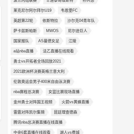
波兰丙组联赛
辛迪泰哥维斯特
孙兴慜
莱克尼尔阿尔拜尔U19
韦恩堡FC
英超第22轮
依斯特拉
沙尔克04青年队
萨卡兹斯帕斯
MWOS
尼尔逊巨人
国家报队
AS曼德女足
江陵
a站nba直播
法乙直播在线观看
勇士vs开拓者全场回放2021
2021欧洲杯决赛英格兰意大利
伦敦奥运会男子400米自由泳决赛
nba赛程总决赛
女篮比赛现场直播
金州勇士对阵国王视频
火箭vs黄蜂直播
雷霆对阵凯尔集锦
昆廷理查德森
腾讯nba总决赛直播在线直播
中央6套直播在线观看
湖人vs费城