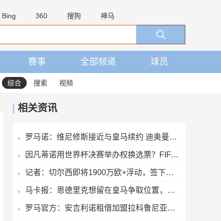
Bing
360
搜狗
神马
赛事
全部频道
球员
综合
搜索
视频
相关资讯
罗马诺：维尼修斯接近与皇马续约 迪奥曼德官宣很快到来
因凡蒂诺用世界杯决赛举办权换选票？FIFA声明：相关说法均是假的
记者：切尔西即将1900万欧+浮动，签下巴列卡诺左后卫查瓦里亚
马卡报：恩德里克想留在皇马争取位置，但几乎所有因素都对他不利
罗马官方：安吉利诺租借加盟拉科鲁尼亚，后者拥有选择买断条款