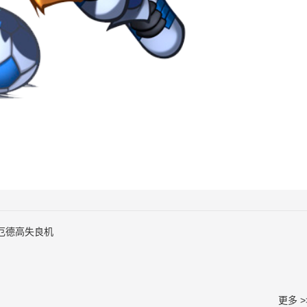
点厄德高失良机
更多 >