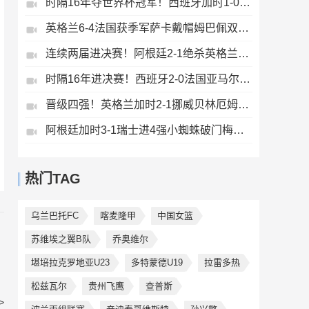
时隔16年夺世界杯冠军！西班牙加时1-0阿根廷费兰制胜恩佐染红
英格兰6-4法国获季军萨卡戴帽姆巴佩双响创纪录奥利塞2助+失良机
连续两届进决赛！阿根廷2-1绝杀英格兰劳塔罗恩佐破门梅西两助攻
时隔16年进决赛！西班牙2-0法国亚马尔造点奥亚萨瓦尔、波罗破门
晋级四强！英格兰加时2-1挪威贝林厄姆连场双响谢尔德鲁普破门
阿根廷加时3-1瑞士进4强小蜘蛛破门梅西助攻麦卡恩博洛假摔染红
热门TAG
乌兰巴托FC
喀麦隆甲
中国女篮
苏维埃之翼B队
乔奥维尔
堪培拉克罗地亚U23
多特蒙德U19
拉雷多热
松兹瓦尔
贵州飞鹰
查普斯
>