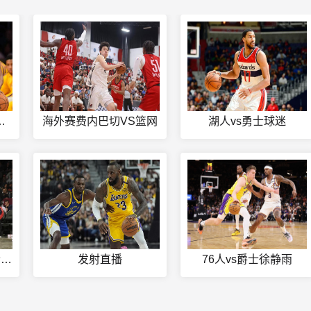
s热火g1主场
海外赛费内巴切VS篮网
湖人vs勇士球迷
nba常规赛篮网vs勇士11
发射直播
76人vs爵士徐静雨