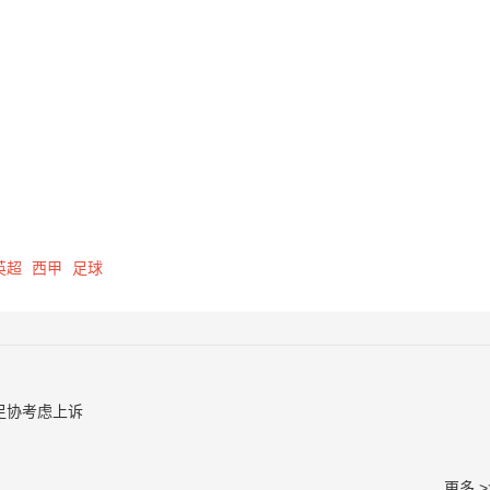
英超
西甲
足球
足协考虑上诉
更多 >