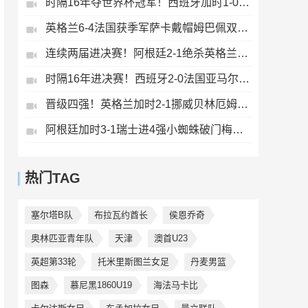
时隔16年夺世界杯冠军！西班牙加时1-0阿根廷费兰制胜恩佐染红
英格兰6-4法国获季军萨卡戴帽姆巴佩双响创纪录奥利塞2助+失良机
连续两届进决赛！阿根廷2-1绝杀英格兰劳塔罗恩佐破门梅西两助攻
时隔16年进决赛！西班牙2-0法国亚马尔造点奥亚萨瓦尔、波罗破门
晋级四强！英格兰加时2-1挪威贝林厄姆连场双响谢尔德鲁普破门
阿根廷加时3-1瑞士进4强小蜘蛛破门梅西助攻麦卡恩博洛假摔染红
热门TAG
塞尔塔B队
布拉瓦约酋长
侯恩乔奇
奥林匹亚青年队
天津
澳首U23
英超第33轮
托米里斯图兰女足
丹麦男篮
图森
慕尼黑1860U19
海法马卡比