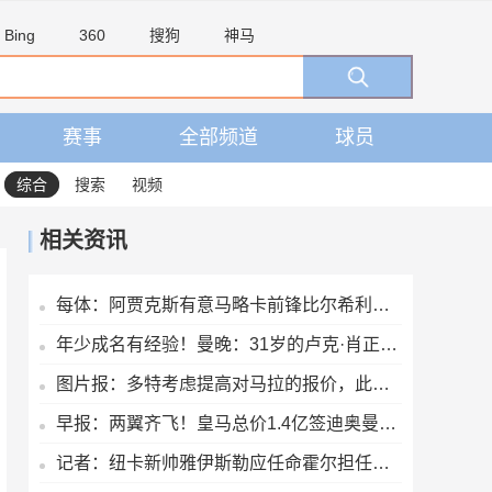
Bing
360
搜狗
神马
赛事
全部频道
球员
综合
搜索
视频
相关资讯
每体：阿贾克斯有意马略卡前锋比尔希利，巴萨拥有该球员回购权
年少成名有经验！曼晚：31岁的卢克·肖正帮助15岁的JJ适应一线队
图片报：多特考虑提高对马拉的报价，此前4400万欧报价遭拒
早报：两翼齐飞！皇马总价1.4亿签迪奥曼德，续约维尼修斯至2032
记者：纽卡新帅雅伊斯勒应任命霍尔担任该队队长