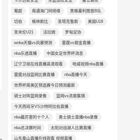
卡尔达斯女足
东孟加拉女足
曼立联队
葡超
南通海门珂缔缘
黑格曼利图恩B队
切伯
格林斯比
圣塔克鲁斯
美国U18
圣米伦U21
法拉姆
罗甸足协
wnba天猫vs风暴预测
雷霆vs倔金直播
nba乐透直播
中国女足世界杯消息
辽宁卫视在线直播高清观看
哈威视频nba直播
雷霆对战篮网比赛直播
nba直播今天
世界杯南美区预选赛今日预测最新
骑士对阵篮网录像
篮网vs浓眉集锦
今天西班牙VS沙特阿拉伯直播
nba最厉害的十个人
勇士骑士直播nba录像
nba总决赛时间
太阳对战湖人比赛直播
山东泰山直播在线观看 视频直播
>