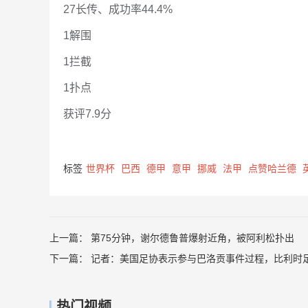
27长传、成功率44.4%
1解围
1拦截
1扑点
获评7.9分
标签
世界杯
巴西
德甲
意甲
挪威
法甲
点赞哈兰德
上一篇：
第75分钟，谢尔德鲁普爆射近角，被阿利松扑出
下一篇：
记者：美国足协表示参与巴洛贡事件过程，比利时
热门视频