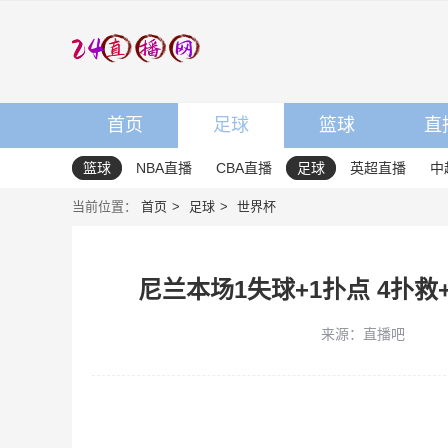
首页
足球
篮球
直
篮球
NBA直播
CBA直播
足球
英超直播
中
当前位置：
首页
足球
世界杯
尼兰本场1失球+1扑点 4扑救+阻
来源：直播吧