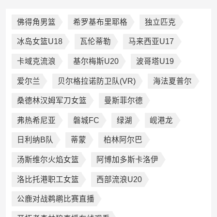
佛得角男篮
希罗基布里耶格
独立匹克
冰岛女篮U18
瓦伦蒂勒
马来西亚U17
卡域克流浪
基尔梅斯U20
波哥塔U19
爱尔兰
贝尔格拉诺防卫队(VR)
海法夏普尔
桑德林汉姆军刀女篮
曼斯菲尔德
弗热希尼亚
磐城FC
绿湖
岘港龙
日利纳B队
蒂蒙
柏林阿尔巴
汤斯维尔火焰女篮
阿博加多斯卡洛伊
洛比托港职工女篮
西部流浪U20
公鹿对战鹈鹕比赛直播