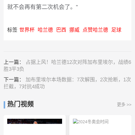
就不会再有第二次机会了。”
标签
世界杯
哈兰德
巴西
挪威
点赞哈兰德
足球
上一篇：
占据上风！哈兰德12次对阵加布里埃尔，战绩6
胜3平3负
下一篇：
加布里埃尔本场数据：7次解围，2次抢断，1次
拦截，7对抗4成功
热门视频
更多 >>