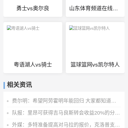
勇士vs奥尔良
山东体育频道在线直播
粤语湖人vs骑士
篮球篮网vs凯尔特人
相关资讯
费尔明：希望阿劳霍明年能回归 大家都知道罗德里是非凡的球员
队报：里昂可获得吉马良斯转会收益20%的分成，大约为750万欧元
外媒：多特准备提高对马拉的报价，克洛普支持这桩转会