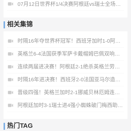
07月12日世界杯1/4决赛阿根廷vs瑞士全场录像
相关集锦
时隔16年夺世界杯冠军！西班牙加时1-0阿根廷费兰制胜恩佐染红
英格兰6-4法国获季军萨卡戴帽姆巴佩双响创纪录奥利塞2助+失良机
连续两届进决赛！阿根廷2-1绝杀英格兰劳塔罗恩佐破门梅西两助攻
时隔16年进决赛！西班牙2-0法国亚马尔造点奥亚萨瓦尔、波罗破门
晋级四强！英格兰加时2-1挪威贝林厄姆连场双响谢尔德鲁普破门
阿根廷加时3-1瑞士进4强小蜘蛛破门梅西助攻麦卡恩博洛假摔染红
热门TAG