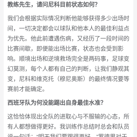
教练先生，请问尼科目前状态如何？
我们会根据实际情况判断他能够获得多少出场时
间，一切决定都会以球队和他本人的最佳利益点
为优先。他此前遭遇伤病，又经历了一段时间的
比赛间歇，即便能出场比赛，状态也会受到影
响。顺境出场和逆境救场完全是两码事，足球变
幻莫测，每个人都有自己的判断，让我们静观其
变，尼科和维克托（穆尼奥斯）的最终情况要等
赛前才能确定。
西班牙队为何没能踢出自身最佳水准？
这恰恰体现出全队的进取心与不服输的心态，所
有人都想做得更好。我训练作总结时总会和队员
说一句话：“明天我们要踢得更好。”罗德里对于