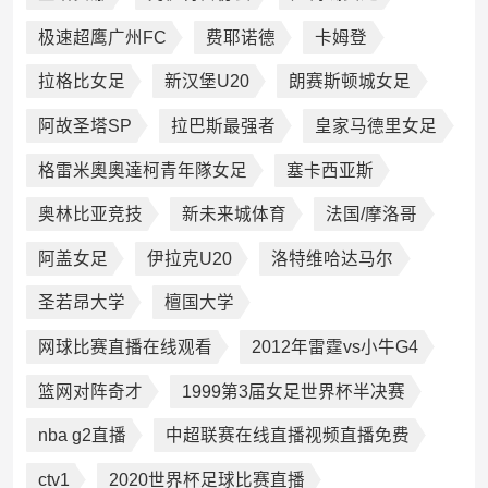
极速超鹰广州FC
费耶诺德
卡姆登
拉格比女足
新汉堡U20
朗赛斯顿城女足
阿故圣塔SP
拉巴斯最强者
皇家马德里女足
格雷米奧奧達柯青年隊女足
塞卡西亚斯
奥林比亚竞技
新未来城体育
法国/摩洛哥
阿盖女足
伊拉克U20
洛特维哈达马尔
圣若昂大学
檀国大学
网球比赛直播在线观看
2012年雷霆vs小牛G4
篮网对阵奇才
1999第3届女足世界杯半决赛
nba g2直播
中超联赛在线直播视频直播免费
ctv1
2020世界杯足球比赛直播