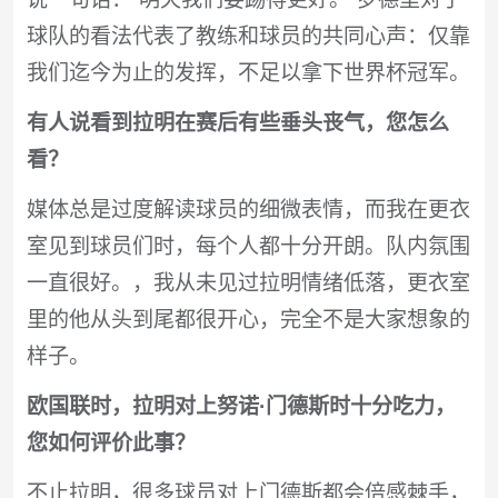
球队的看法代表了教练和球员的共同心声：仅靠
我们迄今为止的发挥，不足以拿下世界杯冠军。
有人说看到拉明在赛后有些垂头丧气，您怎么
看？
媒体总是过度解读球员的细微表情，而我在更衣
室见到球员们时，每个人都十分开朗。队内氛围
一直很好。，我从未见过拉明情绪低落，更衣室
里的他从头到尾都很开心，完全不是大家想象的
样子。
欧国联时，拉明对上努诺·门德斯时十分吃力，
您如何评价此事？
不止拉明，很多球员对上门德斯都会倍感棘手，