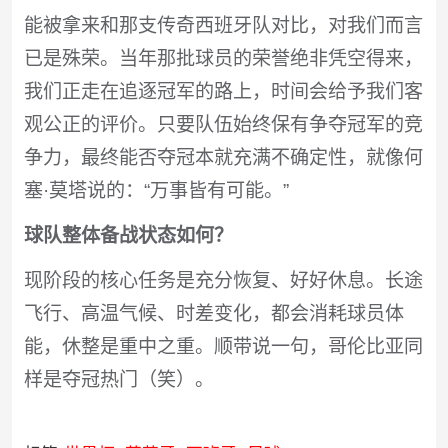
能被拿来和那支传奇西班牙队对比，对我们而言
已是殊荣。当年那批球员的荣誉绝非凭空得来，
我们正走在追逐冠军的路上，时间会给予我们客
观公正的评价。只要队伍始终保有争夺冠军的竞
争力，最终能否夺冠本就充满不确定性，就像何
塞·莫塔说的：“万事皆有可能。”
球队整体备战状态如何？
现阶段的核心任务是充分恢复、好好休息。长途
飞行、高温气候、时差变化，都会消耗球员体
能，休整是重中之重。顺带说一句，哥伦比亚同
样是夺冠热门（笑）。