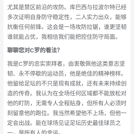
尤其是禁区前沿的攻防。库巴西与拉波尔特已经
多次证明自身防守稳定性，二人实力出众，能够
抗衡任何前锋。这会是一场攻防拉锯，谁更坚韧
谁就能占优，我相信我们能把控住防守局面。
聊聊您对C罗的看法？
我是C罗的忠实崇拜者，由衷敬佩他这类意志坚
韧、永不停歇的运动员，他是绝佳的精神榜样。
他留给足坛的不只是现有成就，还有未来持续创
造的传奇。我认为在全场任何区域都不能放松对
他的盯防，无需专人全程贴身，但所有人必须时
刻留意他的跑位。我当然希望他不上场，但他一
定会出战。能在球场见证足坛历史最佳球员之
一，是所有人的幸运。