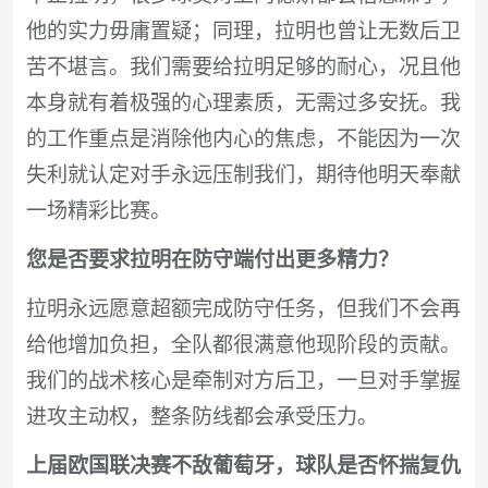
他的实力毋庸置疑；同理，拉明也曾让无数后卫
苦不堪言。我们需要给拉明足够的耐心，况且他
本身就有着极强的心理素质，无需过多安抚。我
的工作重点是消除他内心的焦虑，不能因为一次
失利就认定对手永远压制我们，期待他明天奉献
一场精彩比赛。
您是否要求拉明在防守端付出更多精力？
拉明永远愿意超额完成防守任务，但我们不会再
给他增加负担，全队都很满意他现阶段的贡献。
我们的战术核心是牵制对方后卫，一旦对手掌握
进攻主动权，整条防线都会承受压力。
上届欧国联决赛不敌葡萄牙，球队是否怀揣复仇