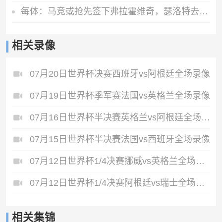
每体：马竞或抢先签下弗拉霍维奇，瑟洛特去留成关键变量
相关录像
07月20日世界杯决赛西班牙vs阿根廷全场录像
07月19日世界杯季军赛法国vs英格兰全场录像
07月16日世界杯半决赛英格兰vs阿根廷全场录像
07月15日世界杯半决赛法国vs西班牙全场录像
07月12日世界杯1/4决赛挪威vs英格兰全场录像
07月12日世界杯1/4决赛阿根廷vs瑞士全场录像
相关集锦