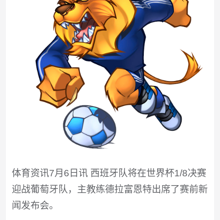
体育资讯7月6日讯 西班牙队将在世界杯1/8决赛
迎战葡萄牙队，主教练德拉富恩特出席了赛前新
闻发布会。