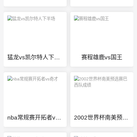
猛龙vs凯尔特人下半场
赛程雄鹿vs国王
nba常规赛开拓者vs奇才
2002世界杯南美预选赛巴西队成绩