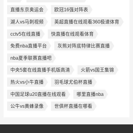
直播东京奥运会
欧冠16强对阵表
湖人vs马刺视频
英超直播在线观看360极速体育
cctv5在线直播
快直播在线观看体育
免费nba直播平台
灰熊对阵底特律比赛直播
nba夏季联赛直播吧
中央5套在线直播手机版高清
火箭vs国王集锦
热火vs小牛直播
羽毛球尤伯杯直播
中国足球u20直播在线观看
哪里直播nba
公牛vs黄蜂录像
世俱杯直播在哪看