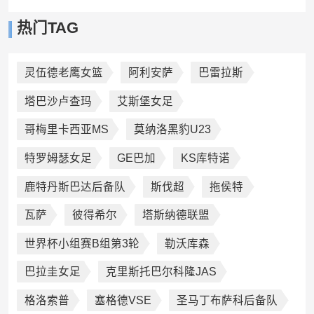
热门TAG
灵伍德老鹰女篮
阿利安萨
巴雷拉斯
塔巴沙卢查玛
艾斯堡女足
哥梅里卡西亚MS
莫纳洛黑豹U23
特罗姆瑟女足
GE巴加
KS库特诺
鹿特丹斯巴达后备队
斯伐超
拖侯特
瓦萨
彼得希尔
塔斯纳德联盟
世界杯小组赛B组第3轮
勒沃库森
巴拉圭女足
克里斯托巴尔科隆JAS
格洛索普
塞格德VSE
圣马丁布萨科后备队