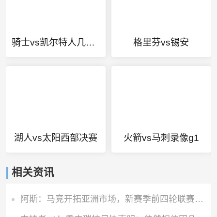
骑士vs凯尔特人几比几
格里芬vs锡安
湖人vs太阳西部决赛
火箭vs马刺录像g1
相关资讯
阿斯：马竞开拓亚洲市场，新赛季前四轮联赛两场安排在下午踢