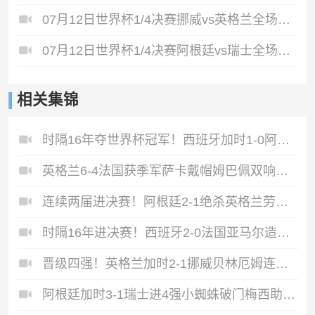
07月12日世界杯1/4决赛挪威vs英格兰全场录像
07月12日世界杯1/4决赛阿根廷vs瑞士全场录像
相关集锦
时隔16年夺世界杯冠军！西班牙加时1-0阿根廷费兰制胜恩佐染红
英格兰6-4法国获季军萨卡戴帽姆巴佩双响创纪录奥利塞2助+失良机
连续两届进决赛！阿根廷2-1绝杀英格兰劳塔罗恩佐破门梅西两助攻
时隔16年进决赛！西班牙2-0法国亚马尔造点奥亚萨瓦尔、波罗破门
晋级四强！英格兰加时2-1挪威贝林厄姆连场双响谢尔德鲁普破门
阿根廷加时3-1瑞士进4强小蜘蛛破门梅西助攻麦卡恩博洛假摔染红